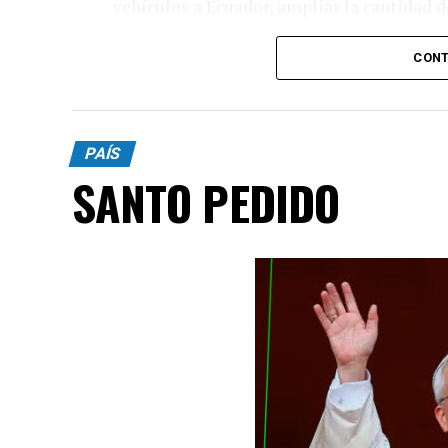
vehículos a Ecuador, ampliar la cantidad 
de uno de los principales complejos indust
CONT
PAÍS
SANTO PEDIDO