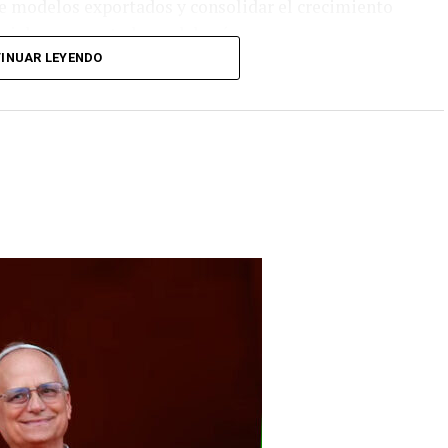
de modelos exportados y consolidar el crecimiento
riales y exportadores del país.
INUAR LEYENDO