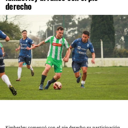
con un total de 19 unidades que lo ubican en el 12º
derecho
lugar en el campeonato.
Cómo funciona el Power Ranking de la Fórmula 1
Esta clasificación funciona a través de un panel de cinco
expertos que luego de cada Gran Premio de la F1 asigna
una calificación individual a cada piloto según su
actuación a lo largo de todo el fin de semana, por lo que
Kimberley comenzó con el pie derecho su participación