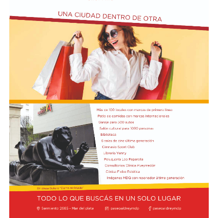
compromisos aparecen casi como finales: River deberá
visitar a Tigre por el Clausura y luego afrontar los
octavos de final de la Copa Sudamericana frente a
Independiente Santa Fe de Colombia, una serie que
podría definir el futuro inmediato del entrenador.
Boca, por su parte, no vive una crisis tan aguda en
términos de resultados, pero sí atraviesa un tramo que
genera preocupación por la falta de solidez y
continuidad en el juego. El arranque del ciclo de Rodolfo
Arruabarrena había sido alentador: el equipo logró la
clasificación a los octavos de final de la Copa Argentina
tras vencer 2-0 a Sarmiento de Junín y obtuvo un
triunfo 1-0 ante O’Higgins de Chile en la ida de los
octavos de la Copa Sudamericana, en la Bombonera.
Sin embargo, el envión inicial se frenó de golpe. En la
primera fecha del Torneo Clausura, Boca sufrió una dura