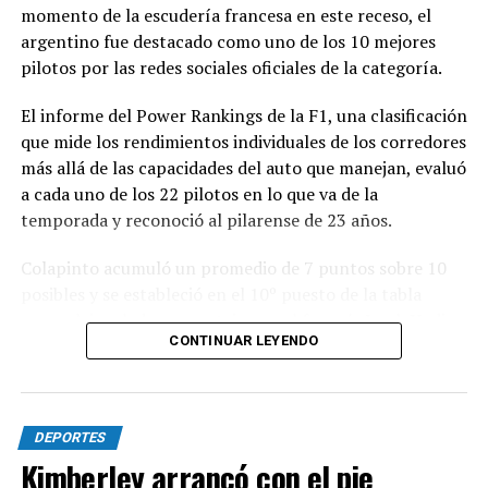
momento de la escudería francesa en este receso, el
argentino fue destacado como uno de los 10 mejores
pilotos por las redes sociales oficiales de la categoría.
El informe del Power Rankings de la F1, una clasificación
que mide los rendimientos individuales de los corredores
más allá de las capacidades del auto que manejan, evaluó
a cada uno de los 22 pilotos en lo que va de la
temporada y reconoció al pilarense de 23 años.
Colapinto acumuló un promedio de 7 puntos sobre 10
posibles y se estableció en el 10º puesto de la tabla
general, igualado en puntaje con el francés Isack Hadjar,
CONTINUAR LEYENDO
que logró estabilidad con la compleja segunda butaca de
Red Bull.
Las actuaciones del pilarense en la primera parte del
DEPORTES
año elevaron las expectativas, ya que logró sumar
Kimberley arrancó con el pie
puntos en seis de las once carreras que se disputaron,