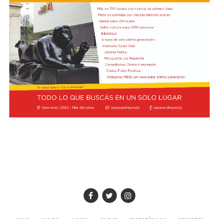
del 4 al 6 de septiembre en la ciudad de Córdoba, así
como en torno a la próxima visita del Sumo Pontífice.
Por último, el secretario de Hacienda de CAME, Blas
Taladrid, subrayó la importancia de la realización de la
Semana Social, que anualmente convoca la Comisión
Episcopal de la Pastoral Social, e indicó que miembros
de la entidad pyme de todo el país participarán de la
actividad.
Foto:
Diab, Braida y Taladrid en la visita a la sede de la
Conferencia Episcopal Argentina