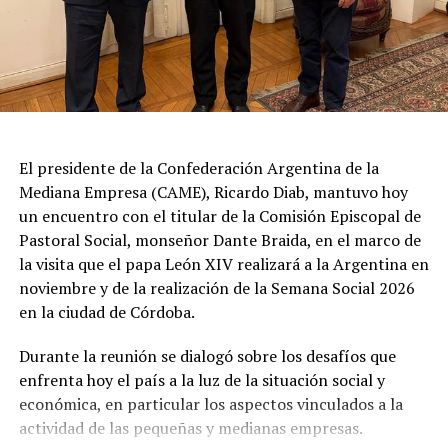
situación derivó en el retiro del embajador brasileño en
Buenos Aires, Julio Bitelli.
Desde el Palacio del Planalto, el canciller Mauro
Vieira calificó los insultos del mandatario argentino
como "graves e inaceptables". Por su parte, Brasil decidió
reducir su representación en el país al nivel de
El presidente de la Confederación Argentina de la
encargado de negocios.
Mediana Empresa (CAME), Ricardo Diab, mantuvo hoy
un encuentro con el titular de la Comisión Episcopal de
Pese a que Milei ratificó sus críticas calificando a Lula de
Pastoral Social, monseñor Dante Braida, en el marco de
"corrupto", desde la Cancillería argentina intentan
la visita que el papa León XIV realizará a la Argentina en
preservar la relación institucional. El canciller Pablo
noviembre y de la realización de la Semana Social 2026
Quirno calificó de "lamentable" la decisión de Brasil de
en la ciudad de Córdoba.
bajar el nivel de su representación.
Durante la reunión se dialogó sobre los desafíos que
Quirno afirmó en conferencia de prensa
enfrenta hoy el país a la luz de la situación social y
que Argentina decidió no llevar el conflicto a una
económica, en particular los aspectos vinculados a la
instancia diplomática mayor. El funcionario sostuvo que
actividad de las pequeñas y medianas empresas.
existían otros caminos para preservar el vínculo entre