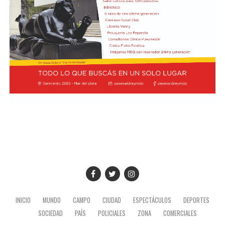
Buenos Aires, Julio Bitelli.
"Varias veces tuve ocasión de conocerle y hablar con él",
recordó Prevost sobre Bergoglio. Ahora, como Papa,
Desde el Palacio del Planalto, el canciller Mauro
regresará a la Argentina con San Lorenzo a la
Vieira calificó los insultos del mandatario argentino
expectativa de una decisión del Vaticano que podría
como "graves e inaceptables". Por su parte, Brasil decidió
quedar grabada en la historia del club.
reducir su representación en el país al nivel de
encargado de negocios.
Pese a que Milei ratificó sus críticas calificando a Lula de
"corrupto", desde la Cancillería argentina intentan
preservar la relación institucional. El canciller Pablo
Quirno calificó de "lamentable" la decisión de Brasil de
bajar el nivel de su representación.
Quirno afirmó en conferencia de prensa
que Argentina decidió no llevar el conflicto a una
instancia diplomática mayor. El funcionario sostuvo que
INICIO
MUNDO
CAMPO
CIUDAD
ESPECTÁCULOS
DEPORTES
existían otros caminos para preservar el vínculo entre
SOCIEDAD
PAÍS
POLICIALES
ZONA
COMERCIALES
ambos países socios.