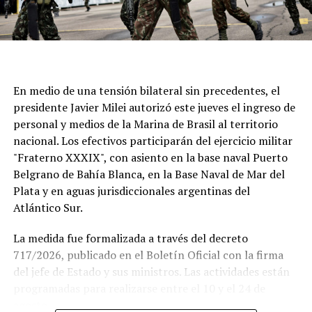
En medio de una tensión bilateral sin precedentes, el
presidente Javier Milei autorizó este jueves el ingreso de
personal y medios de la Marina de Brasil al territorio
nacional. Los efectivos participarán del ejercicio militar
"Fraterno XXXIX", con asiento en la base naval Puerto
Belgrano de Bahía Blanca, en la Base Naval de Mar del
Plata y en aguas jurisdiccionales argentinas del
Atlántico Sur.
La medida fue formalizada a través del decreto
717/2026, publicado en el Boletín Oficial con la firma
del jefe de Estado y sus ministros. Las actividades están
Si se concreta, la visita del Sumo Pontífice sería un
programadas para realizarse entre el 10 y el 24 de
hecho histórico tanto para la institución como para el
agosto.