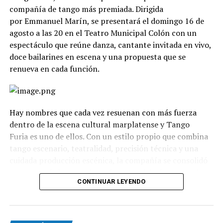
compañía de tango más premiada. Dirigida
por Emmanuel Marín, se presentará el domingo 16 de
agosto a las 20 en el Teatro Municipal Colón con un
espectáculo que reúne danza, cantante invitada en vivo,
doce bailarines en escena y una propuesta que se
renueva en cada función.
Hay nombres que cada vez resuenan con más fuerza
dentro de la escena cultural marplatense y Tango
Furia es uno de ellos. Con un estilo propio que combina
tango escenario, teatralidad, precisión técnica y una
cuidada producción escénica, la compañía se consolidó
como uno de los grandes referentes del género en el
CONTINUAR LEYENDO
país.
La propuesta recorre diferentes universos, desde los
clásicos hasta versiones contemporáneas y electrónicas.