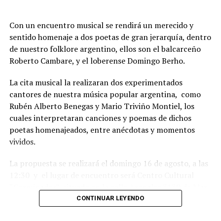
Con un encuentro musical se rendirá un merecido y
sentido homenaje a dos poetas de gran jerarquía, dentro
de nuestro folklore argentino, ellos son el balcarceño
Roberto Cambare, y el loberense Domingo Berho.
La cita musical la realizaran dos experimentados
cantores de nuestra música popular argentina, como
Rubén Alberto Benegas y Mario Triviño Montiel, los
cuales interpretaran canciones y poemas de dichos
poetas homenajeados, entre anécdotas y momentos
vividos.
La propuesta se realizará el domingo 16 de agosto, a las
12:30 y el lugar de encuentro será Centro Cultural
“Germinador”, situado en la calle Arenales 3130 de Mar
del Plata.
CONTINUAR LEYENDO
Habrá danzas nativas y baile familiar, con gran servicio