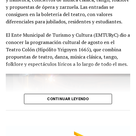
público", expresa Emmanuel Marín.
y propuestas de ópera y zarzuela. Las entradas se
consiguen en la boletería del teatro, con valores
diferenciales para jubilados, residentes y estudiantes.
Con más de 20 años de trayectoria, Tango Furia fue
El Ente Municipal de Turismo y Cultura (EMTURyC) dio a
distinguida con los Premios Estrella de Mar 2024 y
conocer la programación cultural de agosto en el
2026 como Mejor Espectáculo de Danza y con el Premio
Teatro Colón (Hipólito Yrigoyen 1665), que combina
Faro de Oro 2024. Además, Emmanuel Marín y Lola
propuestas de teatro, danza, música clásica, tango,
Gutiérrez Rey obtuvieron el subcampeonato en el
folklore y espectáculos líricos a lo largo de todo el mes.
Mundial de Tango de Buenos Aires.
La compañía también llevó su espectáculo al exterior
tras participar del Festival Mood Indigo, en India, y
realizar una gira por Europa. Además, recibió
CONTINUAR LEYENDO
la Declaración de Interés Cultural como Embajadores
Turísticos, otorgada por el EMTURyC, y la
distinción Identidades Marplatenses por su aporte a la
cultura local.