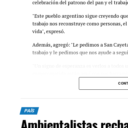
celebración del patrono del pan y el trabaj
"Este pueblo argentino sigue creyendo que 
trabajo nos reconstruye como personas, el
vida", expresó.
Además, agregó: "Le pedimos a San Cayet
trabajo y le pedimos que nos ayude a seguir
"Un signo de esperanza es verlos a todos 
comprometida están aquí con sus herramien
su corazón queriendo reconstruir seguramen
CONT
Cuando decimos que recibimos la bendició
dicen 'bien ahí', Dios hoy está diciendo ‘Bie
Además, continuó: “Bien ahí porque siguen
PAÍS
mejor, bien ahí porque traen las herramient
Ambientalistas rech
Dios y por eso hacemos esta bendición”.