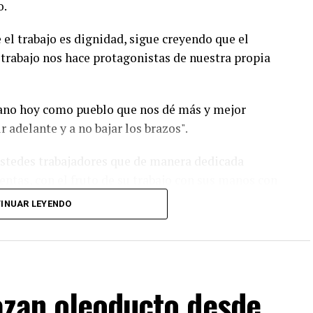
o.
el trabajo es dignidad, sigue creyendo que el
 trabajo nos hace protagonistas de nuestra propia
ano hoy como pueblo que nos dé más y mejor
 adelante y a no bajar los brazos".
ustedes trabajadores que de manera dedicada
tas, con el fruto de su trabajo con sus manos con
te la vida de su familia y la de nuestro país.
INUAR LEYENDO
n es como cuando nuestros pibes en el barrio
n ahí’”, dijo.
 creyendo en el trabajo, apostando por un futuro
as el fruto de su trabajo el esfuerzo, bien ahí dice
azan oleoducto desde