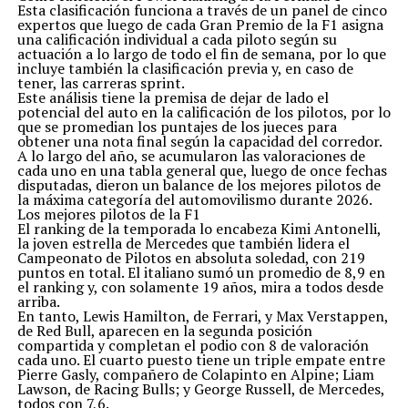
Esta clasificación funciona a través de un panel de cinco
expertos que luego de cada Gran Premio de la F1 asigna
una calificación individual a cada piloto según su
actuación a lo largo de todo el fin de semana, por lo que
incluye también la clasificación previa y, en caso de
tener, las carreras sprint.
Este análisis tiene la premisa de dejar de lado el
potencial del auto en la calificación de los pilotos, por lo
que se promedian los puntajes de los jueces para
obtener una nota final según la capacidad del corredor.
A lo largo del año, se acumularon las valoraciones de
cada uno en una tabla general que, luego de once fechas
disputadas, dieron un balance de los mejores pilotos de
la máxima categoría del automovilismo durante 2026.
Los mejores pilotos de la F1
El ranking de la temporada lo encabeza Kimi Antonelli,
la joven estrella de Mercedes que también lidera el
Campeonato de Pilotos en absoluta soledad, con 219
puntos en total. El italiano sumó un promedio de 8,9 en
el ranking y, con solamente 19 años, mira a todos desde
arriba.
En tanto, Lewis Hamilton, de Ferrari, y Max Verstappen,
de Red Bull, aparecen en la segunda posición
compartida y completan el podio con 8 de valoración
cada uno. El cuarto puesto tiene un triple empate entre
Pierre Gasly, compañero de Colapinto en Alpine; Liam
Lawson, de Racing Bulls; y George Russell, de Mercedes,
todos con 7,6.