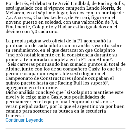
Por detrás, el debutante Arvid Lindblad, de Racing Bulls,
está igualado con el vigente campeón Lando Norris, de
McLaren, en el séptimo lugar, los dos con un puntaje de
7,5. A su vez, Charles Leclerc, de Ferrari, figura en el
noveno puesto en soledad, con una valoración de 7,4.
Finalmente, Colapinto y Hadjar están igualados en el
décimo con 7,0 cada uno.
La propia página web oficial de la F1 acompañó la
puntuación de cada piloto con un análisis escrito sobre
su rendimiento, en el que destacaron que Colapinto
“mejoró notablemente en la consistencia durante su
primera temporada completa en la F1 con Alpine”.
“Seis carreras puntuando han sumado puntos al total de
Alpine, junto con los de su compañero Gasly, lo que les
permite ocupar un respetable sexto lugar en el
Campeonato de Constructores (donde ocupaban el
quinto puesto hasta que Racing Bull los superó)”,
agregaron en el informe.
Dicho análisis concluyó que “si Colapinto mantiene este
nivel y le exige más a Gasly, sus posibilidades de
permanecer en el equipo una temporada más no se
verán perjudicadas”, por lo que el argentino va por buen
camino para sostener su butaca en la escudería
francesa.
Continuar Leyendo