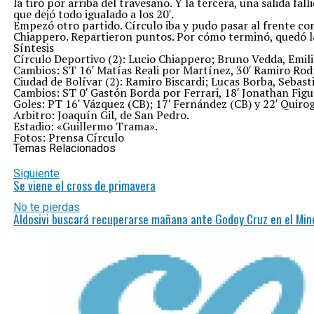
la tiró por arriba del travesaño. Y la tercera, una salida fa
que dejó todo igualado a los 20′.
Empezó otro partido. Círculo iba y pudo pasar al frente co
Chiappero. Repartieron puntos. Por cómo terminó, quedó l
Síntesis
Círculo Deportivo (2): Lucio Chiappero; Bruno Vedda, Emili
Cambios: ST 16′ Matías Reali por Martínez, 30′ Ramiro Rodrí
Ciudad de Bolívar (2): Ramiro Biscardi; Lucas Borba, Sebas
Cambios: ST 0′ Gastón Borda por Ferrari, 18′ Jonathan Fig
Goles: PT 16′ Vázquez (CB); 17′ Fernández (CB) y 22′ Quirog
Arbitro: Joaquín Gil, de San Pedro.
Estadio: «Guillermo Trama».
Fotos: Prensa Círculo
Temas Relacionados
Siguiente
Se viene el cross de primavera
No te pierdas
Aldosivi buscará recuperarse mañana ante Godoy Cruz en el Mine