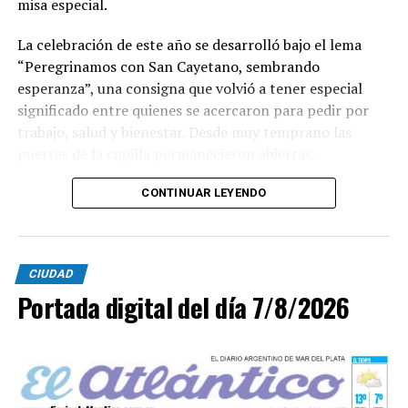
misa especial.
La celebración de este año se desarrolló bajo el lema
“Peregrinamos con San Cayetano, sembrando
esperanza”, una consigna que volvió a tener especial
significado entre quienes se acercaron para pedir por
trabajo, salud y bienestar. Desde muy temprano las
puertas de la capilla permanecieron abiertas.
La imagen del santo salió del santuario de Moreno al
CONTINUAR LEYENDO
6700 y fue acompañada por una multitud que recorrió
las calles del barrio. Grandes, jóvenes y niños y fieles se
sumaron al recorrido con banderas, espigas y distintas
CIUDAD
expresiones de fe.
Portada digital del día 7/8/2026
En paralelo, distintos gremios y organizaciones sociales
se sumaron bajo las consignas de paz, pan, tierra, techo
y trabajo, para visibilizar la situación de trabajadores y
desocupados.