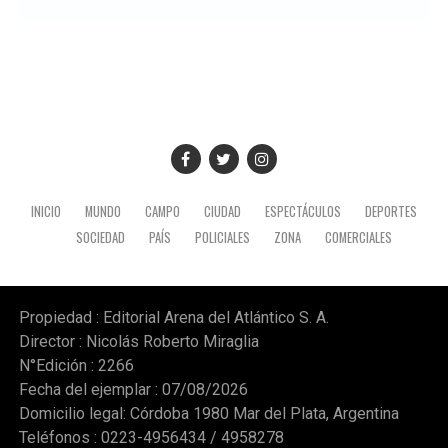
tendrá a su cargo la evaluación de las propuestas
presentadas por las empresas interesadas en ejecutar la
obra.
INICIO
MUNDO
CAMPO
CIUDAD
ESPECTÁCULOS
DEPORTES
SOCIEDAD
PAÍS
POLICIALES
ZONA
COMERCIALES
Propiedad : Editorial Arena del Atlántico S. A.
Director : Nicolás Roberto Miraglia
N°Edición : 2266
Fecha del ejemplar : 07/08/2026
Domicilio legal: Córdoba 1980 Mar del Plata, Argentina
Teléfonos : 0223-4956434 / 4958278