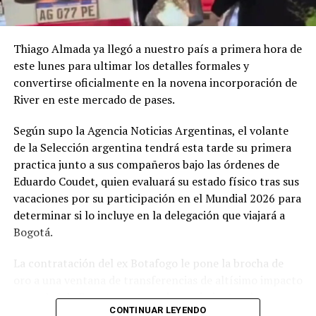
Thiago Almada ya llegó a nuestro país a primera hora de
este lunes para ultimar los detalles formales y
convertirse oficialmente en la novena incorporación de
River en este mercado de pases.
Según supo la Agencia Noticias Argentinas, el volante
de la Selección argentina tendrá esta tarde su primera
practica junto a sus compañeros bajo las órdenes de
Eduardo Coudet, quien evaluará su estado físico tras sus
vacaciones por su participación en el Mundial 2026 para
determinar si lo incluye en la delegación que viajará a
Bogotá.
La contratación del ex Botafogo le pone la brocha de
oro a una ventana de transferencias de altísimo impacto
para el club. En esta ventana de movimientos, la
CONTINUAR LEYENDO
dirigencia encabezada por Stefano Di Carlo concretó la