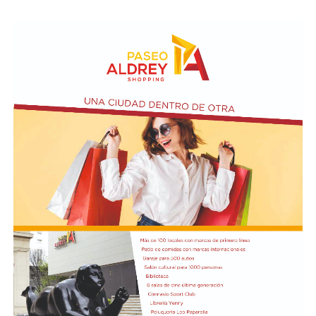
Poco después, el piloto de Toyota Tomás Fernández
protagonizó un fuerte accidente al impactar de lleno
contra el paredón y su auto quedó seriamente dañado
por lo que la carrera fue neutralizada.
Marcelo Ponce de León logró imponerse en una final
disputada en Toay tras una carrera cargada de
incidentes y una sanción que cambió el rumbo de la
competencia.
https://twitter.com/SuperTC2000/status/208650012993927
La primera parte de la carrera estuvo marcada por un
choque que involucró al piloto de Corsi Sport; aunque
pudo salir por sus propios medios, se lo vio muy dolorido
después del impacto. Tras el relanzamiento, Marcelo
Ciarrocchi se adueñó de la punta, seguido por Ponce de
León y Morillo. A quince minutos del final, Ciarrocchi