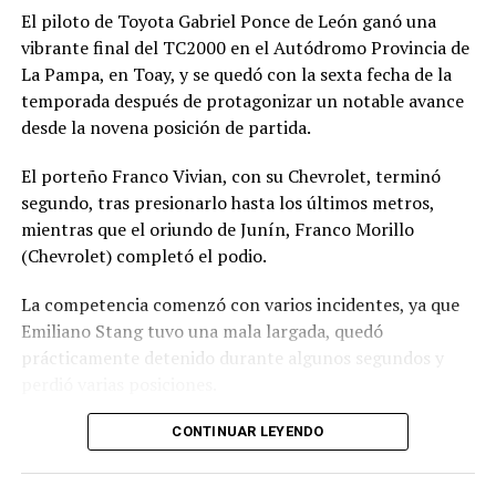
El piloto de Toyota Gabriel Ponce de León ganó una
ámbito local para encarar un nuevo desafío con la
vibrante final del TC2000 en el Autódromo Provincia de
camiseta de River. (NA).
La Pampa, en Toay, y se quedó con la sexta fecha de la
temporada después de protagonizar un notable avance
desde la novena posición de partida.
El porteño Franco Vivian, con su Chevrolet, terminó
segundo, tras presionarlo hasta los últimos metros,
mientras que el oriundo de Junín, Franco Morillo
(Chevrolet) completó el podio.
La competencia comenzó con varios incidentes, ya que
Emiliano Stang tuvo una mala largada, quedó
prácticamente detenido durante algunos segundos y
perdió varias posiciones.
En los primeros metros también se produjo un
CONTINUAR LEYENDO
desparramo que dejó a varios autos fuera de pista y
ensució el transcurso de la carrera.