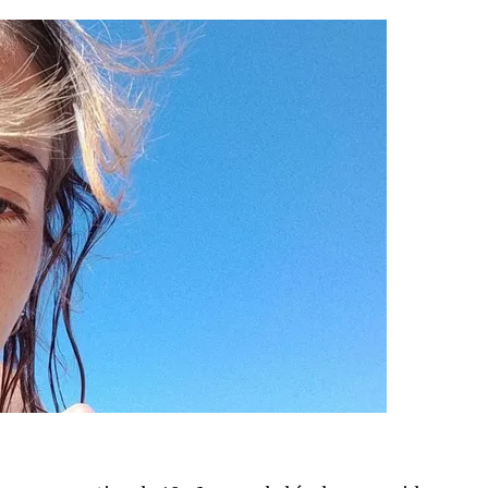
tructuras no presentaran peligro inminente para
umeci, advirtió sobre la continuidad de la
entos de magnitud superior a 3 podrían seguir
rta a las autoridades locales, que mantienen el
ar asistencia donde haga falta.
s, una extensa caldera volcánica considerada la
ado por su actividad subterránea. El INGV
fundidad, factores que explican por qué el
laridad en barrios del área metropolitana.
etalló que los evacuados pertenecen a Pozzuoli y
vo de emergencia. Los equipos de rescate y
asegurar zonas peligrosas y asistir a los vecinos,