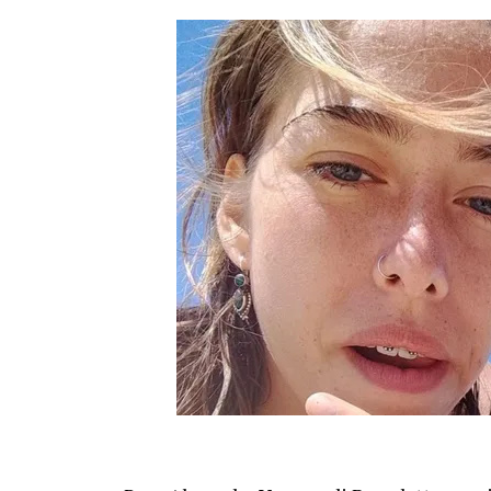
vecinos, mientras se aseguraba que las es
quienes viven en la zona.
El ministro de Protección Civil, Nello Mus
actividad sísmica y señaló que “nuevos ev
produciéndose”. La declaración dejó en ale
monitoreo para detectar réplicas y coordin
El episodio ocurrió en los Campos Flégreo
más grande de Europa, un sector muy vigil
confirmó los datos del sismo y la poca pro
terremoto en Nápoles se sintió con tanta c
El prefecto de Nápoles, Michele di Bari, d
que las autoridades siguen con el operati
protección civil trabajan coordinados para 