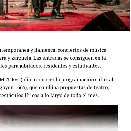
una nueva oportunidad para disfrutar de una
grada por Lola Gutiérrez Rey, Olivia Gutiérrez
llar, Milagros Mauti, Joaquín Zini, Ignacio
don y Maximiliano Soria, con asistencia técnica y
contemporánea y flamenca, conciertos de música
ción y una cuidada puesta escénica, capaz de
era y zarzuela. Las entradas se consiguen en la
o desde siempre como a quienes se acercan por
ales para jubilados, residentes y estudiantes.
EMTURyC) dio a conocer la programación cultural
igoyen 1665), que combina propuestas de teatro,
pectáculos líricos a lo largo de todo el mes.