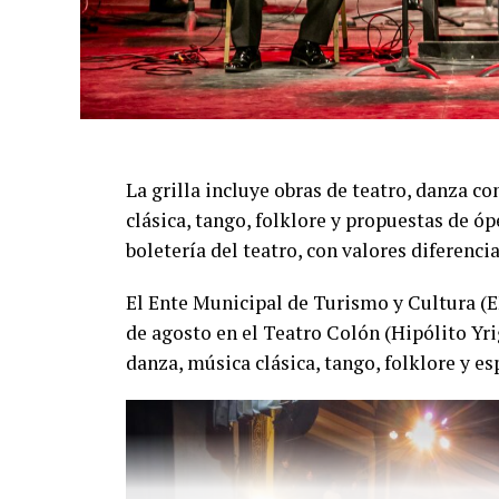
La función del domingo 16 de agosto será 
producción íntegramente marplatense, inte
Rey, Lourdes Posse, Candela Rugo, Luana Vi
Chazarreta, Gabriel Turtur, Cristian Saran
diseño de luces de Juan Manuel Alías.
La grilla incluye obras de teatro, danza 
Una propuesta que combina precisión, emo
clásica, tango, folklore y propuestas de óp
sorprender tanto a quienes siguen el tang
boletería del teatro, con valores diferenci
primera vez.
El Ente Municipal de Turismo y Cultura (
de agosto en el Teatro Colón (Hipólito Yr
danza, música clásica, tango, folklore y es