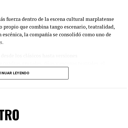
s fuerza dentro de la escena cultural marplatense
lo propio que combina tango escenario, teatralidad,
n escénica, la compañía se consolidó como uno de
s.
 desde los clásicos hasta versiones
 cuadros grupales, dúos y escenas teatrales, el
el amor, la pasión, los encuentros, las despedidas y
INUAR LEYENDO
 un cuidado diseño lumínico y escenas donde las
 las coreografías perfectamente sincronizadas
n de virtuosismo, sensibilidad y trabajo colectivo.
ATRO
n Tango Furia descubran por qué el tango puede