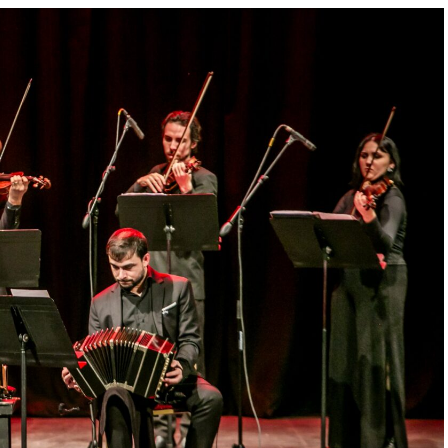
 quienes ya vivieron una de nuestras funciones
ntación renueva la experiencia. Detrás de cada
trabajo en equipo para emocionar y sorprender al
Furia fue distinguida con los Premios Estrella de
e Danza y con el Premio Faro de Oro 2024. Además,
uvieron el subcampeonato en el Mundial de Tango
al exterior tras participar del Festival Mood
uropa. Además, recibió la Declaración de Interés
orgada por el EMTURyC, y la
 aporte a la cultura local.