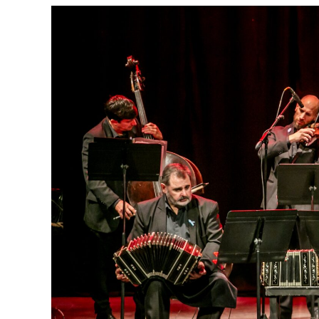
emocionar a todas las generaciones. Y que
tengan ganas de volver, porque cada prese
función hay meses de ensayo y un enorme 
público", expresa Emmanuel Marín.
Con más de 20 años de trayectoria, Tango 
Mar 2024 y 2026 como Mejor Espectáculo d
Emmanuel Marín y Lola Gutiérrez Rey obt
de Buenos Aires.
La compañía también llevó su espectáculo 
Indigo, en India, y realizar una gira por E
Cultural como Embajadores Turísticos, ot
distinción Identidades Marplatenses por su