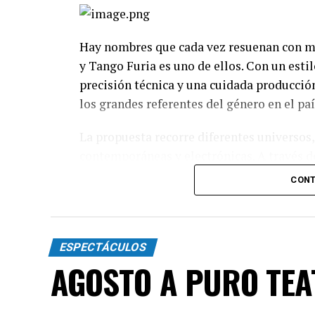
Hay nombres que cada vez resuenan con má
y Tango Furia es uno de ellos. Con un esti
precisión técnica y una cuidada producció
los grandes referentes del género en el paí
La propuesta recorre diferentes universos,
contemporáneas y electrónicas. A través de
espectáculo transita distintas emociones: 
CONT
toda la intensidad que caracteriza al 2x4.
Incluye más de diez cambios de vestuario,
diagonales, las acrobacias, los firuletes y
ESPECTÁCULOS
convierten cada cuadro en una demostració
AGOSTO A PURO TE
"Queremos que quienes todavía no conoce