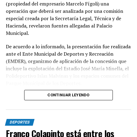
(propiedad del empresario Marcelo Fígoli) una
operación que deberá ser analizada por una comisión
especial creada por la Secretaría Legal, Técnica y de
Hacienda, revelaron fuentes allegadas al Palacio
Municipal.
De acuerdo a lo informado, la presentación fue realizada
ante el Ente Municipal de Deportes y Recreación
(EMDER), organizmo de aplicación de la concesión que
incluye la explotación del Estadio José María Minella, el
Polideportivo Islas Malvinas y los espacios comunes del
Parque Municipal de los Deportes.
CONTINUAR LEYENDO
A tal efecto, el secretario Legal, Técnico y de
Hacienda, Mauro Martinelli dispuso la creación de una
Comisión ad hoc que tendrá la responsabilidad de
analizar la documentación presentada por la
DEPORTES
concesionaria y determinar si la operación se ajusta a las
Franco Colapinto está entre los
exigencias previstas en el contrato y en la normativa