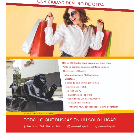
de Red Bull, aparecen en la segunda posición
compartida y completan el podio con 8 de valoración
cada uno. El cuarto puesto tiene un triple empate entre
Pierre Gasly, compañero de Colapinto en Alpine; Liam
Lawson, de Racing Bulls; y George Russell, de Mercedes,
todos con 7,6.
Por detrás, el debutante Arvid Lindblad, de Racing Bulls,
está igualado con el vigente campeón Lando Norris, de
McLaren, en el séptimo lugar, los dos con un puntaje de
7,5. A su vez, Charles Leclerc, de Ferrari, figura en el
noveno puesto en soledad, con una valoración de 7,4.
Finalmente, Colapinto y Hadjar están igualados en el
décimo con 7,0 cada uno.
La propia página web oficial de la F1 acompañó la
puntuación de cada piloto con un análisis escrito sobre
su rendimiento, en el que destacaron que Colapinto