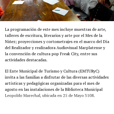
protección ambiental, ya que permite disminuir la
utilización de pozos absorbentes y contribuye a
preservar las napas de agua subterránea, además de
mejorar las condiciones de higiene y salubridad para los
vecinos.
La programación de este mes incluye muestras de arte,
talleres de escritura, literarios y arte por el Mes de la
Tras la apertura de sobres, el expediente continuará su
Niñez; proyecciones y cortometrajes en el marco del Día
recorrido administrativo con la intervención de la
del Realizador y realizadora Audiovisual Marplatense y
Comisión de Estudio de Ofertas y Adjudicación, que
la convención de cultura pop Freak City, entre sus
tendrá a su cargo la evaluación de las propuestas
actividades destacadas.
presentadas por las empresas interesadas en ejecutar la
obra.
El Ente Municipal de Turismo y Cultura (EMTURyC)
invita a las familias a disfrutar de las diversas actividades
artísticas y pedagógicas organizadas para el mes de
agosto en las instalaciones de la Biblioteca Municipal
Leopoldo Marechal, ubicada en 25 de Mayo 3108.