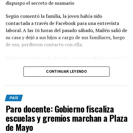
dispuspo el secreto de suamario
Según comentó la familia, la joven había sido
contactada a través de Facebook para una entrevista
laboral. A las 16 horas del pasado sábado, Mailén salió de
su casa y dejó a sus hijos a cargo de sus familiares, luego
de eso, perdieron contacto con ella.
El hermano mayor de la mujer relató en diálogo con C5N
que tras su desaparición realizaron denuncias en 3
comisarías pero, al no pasar las 24 horas, no fueron
CONTINUAR LEYENDO
registradas. "El cuerpo lo encontramos nosotros.
Cuando fuimos y vimos a los serenos nos dimos cuenta
que había algo raro, empezamos a buscar y se fueron
PAÍS
corriendo. Llamamos a la policía y ahí la vieron", declaró
Paro docente: Gobierno fiscaliza
el familiar.
escuelas y gremios marchan a Plaza
El domingo por la madrugada, los familiares se
de Mayo
presentaron en la comisaría, pero luego se retiraron