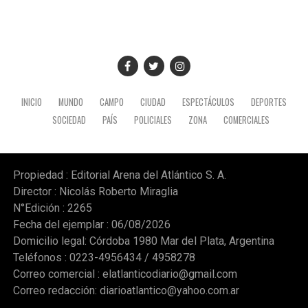
la Unión de Educadores de la Provincia de Córdoba
(UEPC), el paro persigue otros reclamos como el retorno
"inmediato" del Fondo de Incentivo Docente (FONID) y
mayor presupuesto para los establecimientos y
programas escolares. (NA)
INICIO
MUNDO
CAMPO
CIUDAD
ESPECTÁCULOS
DEPORTES
SOCIEDAD
PAÍS
POLICIALES
ZONA
COMERCIALES
Propiedad : Editorial Arena del Atlántico S. A.
Director : Nicolás Roberto Miraglia
N°Edición : 2265
Fecha del ejemplar : 06/08/2026
Domicilio legal: Córdoba 1980 Mar del Plata, Argentina
Teléfonos : 0223-4956434 / 4958278
Correo comercial :
elatlanticodiario@gmail.com
Correo redacción:
diarioatlantico@yahoo.com.ar