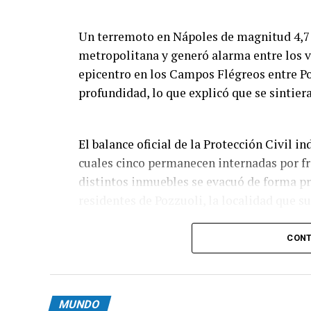
Un terremoto en Nápoles de magnitud 4,7 s
metropolitana y generó alarma entre los ve
epicentro en los Campos Flégreos entre Po
profundidad, lo que explicó que se sintier
El balance oficial de la Protección Civil i
cuales cinco permanecen internadas por f
distintos inmuebles se evacuó de forma p
residentes de Pozzuoli, la localidad que s
Las imágenes que circularon muestran des
CONT
Pozzuoli parte de una construcción se vin
envuelta en polvo. En Bacoli se reportaro
rocosas, aunque las primeras revisiones n
MUNDO
inhabitables.