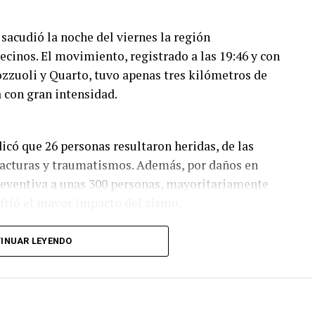
acudió la noche del viernes la región
cinos. El movimiento, registrado a las 19:46 y con
zzuoli y Quarto, tuvo apenas tres kilómetros de
a con gran intensidad.
ndicó que 26 personas resultaron heridas, de las
racturas y traumatismos. Además, por daños en
reventiva a unas 300 personas, mayoritariamente
ufrió el mayor impacto del sismo.
prendimientos de rocas y pilas de escombros; en
INUAR LEYENDO
o abajo sobre vehículos estacionados y quedó
n derrumbes parciales de fachadas y paredes
o detectaron viviendas oficialmente declaradas