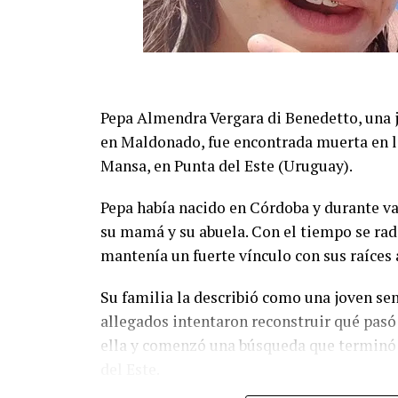
terremoto en Nápoles se sintió con tanta c
El prefecto de Nápoles, Michele di Bari, d
que las autoridades siguen con el operati
protección civil trabajan coordinados para 
Pepa Almendra Vergara di Benedetto, una 
en tanto la población permanece expectant
en Maldonado, fue encontrada muerta en la
Mansa, en Punta del Este (Uruguay).
Pepa había nacido en Córdoba y durante var
su mamá y su abuela. Con el tiempo se rad
mantenía un fuerte vínculo con sus raíces 
Su familia la describió como una joven sen
allegados intentaron reconstruir qué pasó
ella y comenzó una búsqueda que terminó c
del Este.