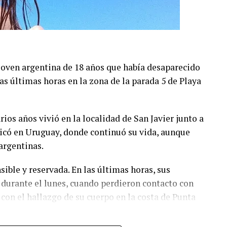
laridad en barrios del área metropolitana.
etalló que los evacuados pertenecen a Pozzuoli y
vo de emergencia. Los equipos de rescate y
asegurar zonas peligrosas y asistir a los vecinos,
joven argentina de 18 años que había desaparecido
e por posibles réplicas.
s últimas horas en la zona de la parada 5 de Playa
ios años vivió en la localidad de San Javier junto a
icó en Uruguay, donde continuó su vida, aunque
argentinas.
sible y reservada. En las últimas horas, sus
 durante el lunes, cuando perdieron contacto con
on el hallazgo de su cuerpo en la costa de Punta