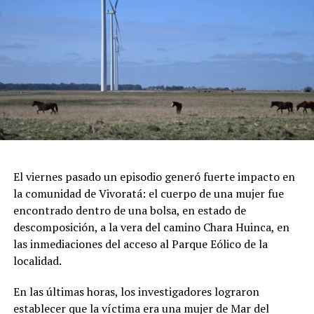
de Chocolate" y al "Mejor Postre", sumado a grandes
sorteos en vivo.
Feria de Artesanos y Emprendedores: Un paseo cultural
repleto de arte y diseño local cobijado por el histórico
pinar.
Espectáculos y Área Kids: Shows de artistas locales e
invitados en el escenario principal, junto a una zona
dedicada exclusivamente al entretenimiento infantil con
juegos e inflables.
Respirar el aire puro del bosque, recorrer las históricas
El viernes pasado un episodio generó fuerte impacto en
arboledas y dejarse tentar por una taza de chocolate
la comunidad de Vivoratá: el cuerpo de una mujer fue
caliente mientras se disfruta de buena música es el plan
encontrado dentro de una bolsa, en estado de
perfecto para escaparse de la rutina este fin de semana
descomposición, a la vera del camino Chara Huinca, en
largo.
las inmediaciones del acceso al Parque Eólico de la
localidad.
INFORMACIÓN GENERAL DEL EVENTO
En las últimas horas, los investigadores lograron
Evento: 30° Fiesta Nacional del Chocolate Artesanal
establecer que la víctima era una mujer de Mar del
(ChocoGesell)