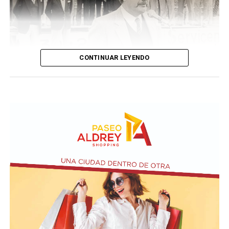
CONTINUAR LEYENDO
Taraborelli en un acto
El vendero 13 de agosto se cumplen 38 años de la
desaparición física del ex intendente de Necochea,
Domingo José Taraborelli, quien falleció trágicamente
en la ruta 88, a pocos kilómetros de Quequén.
Junto con el intendente de Necochea habían muerto
tres docentes que, luego se supo, habían subido a su
automóvil pocos kilómetros antes, donde se hallaban
haciendo dedo. La colisión frontal resultó letal: sólo