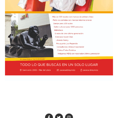
sobrevivió el chofer del camión.
El hall del Palacio Comunal fue el lugar donde velaron
sus restos y ante el cual desfiló todo el arco político de
aquel momento, incluyendo a la camada de jóvenes que
habían dado sus primeros pasos en el peronismo, bajo
el liderazgo de “Coco” Taraborelli como conductor. Y el
vicegobernador Luis Macaya, que acompañó sus restos
hasta la despedida final.
Antes de ser inhumados sus restos en el cementerio
municipal, el féretro fue transportado hacia la
Parroquia de los Padres Capuchinos, donde ofició una
misa el padre Raimundo Ferster, de indisimulada
ideología peronista. De allí el cortejo fúnebre partió
hacia el cementerio: en gran parte del trayecto había
vecinos saludando. Fue conmovedor.
Taraborelli fue el primer intendente de Necochea