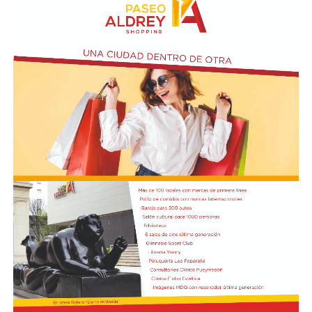
Paralelamente, pretenden trabajar en conjunto en la
elaboración de un master plan y en el futuro llamado a
licitación del complejo.
Ante la falta de consenso, el magistrado resolvió
convocar a una nueva audiencia y mantener suspendidos
los plazos procesales, una medida que permite congelar
el trámite judicial mientras continúan las mesas de
trabajo políticas y técnicas.
El conflicto se originó tras la presentación de una
medida cautelar por parte del Municipio para frenar la
licitación de los balnearios impulsada por la Provincia.
Además, la comuna promovió una demanda principal
con el objetivo de cancelar la deuda con la
Administración Punta Mogotes (APM) y avanzar con el
traspaso del complejo a la órbita municipal.
La APM administra Punta Mogotes desde hace más de