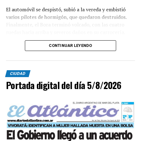
El automóvil se despistó, subió a la vereda y embistió
varios pilotes de hormigón, que quedaron destruidos.
Finalmente, el Bora terminó volcado, con las cuatro
ruedas hacia arriba y severos daños en su carrocería.
Ante el violento impacto, personal médico, Defensa
CONTINUAR LEYENDO
Civil, Tránsito y efectivos policiales realizaron un
importabnte ioperativo en el lugar. Al llegar,
constataron que el conductor, había logrado salir del
CIUDAD
vehículo y no presentaba lesiones.
Portada digital del día 5/8/2026