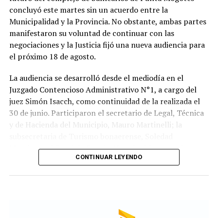
concluyó este martes sin un acuerdo entre la
Municipalidad y la Provincia. No obstante, ambas partes
manifestaron su voluntad de continuar con las
negociaciones y la Justicia fijó una nueva audiencia para
el próximo 18 de agosto.
La audiencia se desarrolló desde el mediodía en el
Juzgado Contencioso Administrativo N°1, a cargo del
juez Simón Isacch, como continuidad de la realizada el
30 de junio. Participaron el secretario de Legal, Técnica
y de Hacienda del Municipio, Mauro Martinelli; la
subsecretaria de Turismo bonaerense, Soledad
Martínez; el fiscal de Estado, Hernán Gómez; y el
CONTINUAR LEYENDO
administrador general de Punta Mogotes, Fernando
Maraude, segun fuentes consultadas por LoquePasa.
Las partes buscan avanzar, en una primera etapa, en un
acuerdo que garantice el funcionamiento de los 24
balnearios durante la próxima temporada de verano.