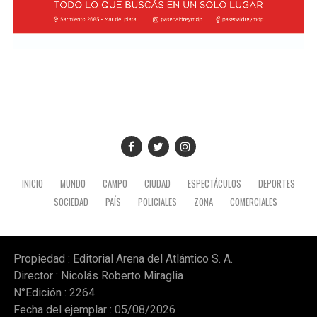
cuatro décadas y está integrada en un 70% por la
Provincia y un 30% por el Municipio. En mayo de este
año, el Gobierno bonaerense anunció un proceso de
transferencia del complejo turístico, aunque supeditado
a la ejecución previa de obras de modernización
mediante una nueva licitación. La propuesta fue
rechazada por el Ejecutivo local, que recurrió a la
Justicia para suspender ese proceso hasta que se
resuelva la cuestión de fondo.
INICIO
MUNDO
CAMPO
CIUDAD
ESPECTÁCULOS
DEPORTES
SOCIEDAD
PAÍS
POLICIALES
ZONA
COMERCIALES
Propiedad : Editorial Arena del Atlántico S. A.
Director : Nicolás Roberto Miraglia
N°Edición : 2264
Fecha del ejemplar : 05/08/2026