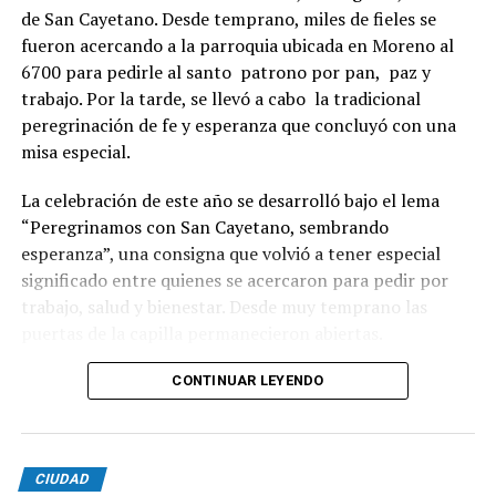
de San Cayetano. Desde temprano, miles de fieles se
fueron acercando a la parroquia ubicada en Moreno al
6700 para pedirle al santo patrono por pan, paz y
trabajo. Por la tarde, se llevó a cabo la tradicional
peregrinación de fe y esperanza que concluyó con una
misa especial.
La celebración de este año se desarrolló bajo el lema
“Peregrinamos con San Cayetano, sembrando
esperanza”, una consigna que volvió a tener especial
significado entre quienes se acercaron para pedir por
trabajo, salud y bienestar. Desde muy temprano las
puertas de la capilla permanecieron abiertas.
La imagen del santo salió del santuario de Moreno al
CONTINUAR LEYENDO
6700 y fue acompañada por una multitud que recorrió
las calles del barrio. Grandes, jóvenes y niños y fieles se
sumaron al recorrido con banderas, espigas y distintas
CIUDAD
expresiones de fe.