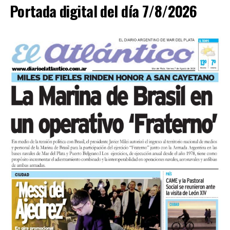
Portada digital del día 7/8/2026
En paralelo, distintos gremios y organizaciones sociales
se sumaron bajo las consignas de paz, pan, tierra, techo
y trabajo, para visibilizar la situación de trabajadores y
desocupados.