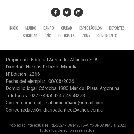
INICIO
MUNDO
CAMPO
CIUDAD
ESPECTÁCULOS
DEPORTES
SOCIEDAD
PAÍS
POLICIALES
ZONA
COMERCIALES
Propiedad : Editorial Arena del Atlántico S. A.
Director : Nicolás Roberto Miraglia
N°Edición : 2266
Fecha del ejemplar : 08/08/2026
Domicilio legal: Córdoba 1980 Mar del Plata, Argentina
Teléfonos : 0223-4956434 / 4958278
Correo comercial :
elatlanticodiario@gmail.com
Correo redacción:
diarioatlantico@yahoo.com.ar
Propiedad Intelectual Nº RL-2024-138149815-APN-DNDA#MJ © 2020
Todos los derechos reservados