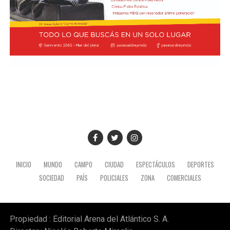
vecinos.
Tras la apertura de sobres, el expediente continuará su
recorrido administrativo con la intervención de la
Comisión de Estudio de Ofertas y Adjudicación, que
tendrá a su cargo la evaluación de las propuestas
presentadas por las empresas interesadas en ejecutar la
obra.
INICIO
MUNDO
CAMPO
CIUDAD
ESPECTÁCULOS
DEPORTES
SOCIEDAD
PAÍS
POLICIALES
ZONA
COMERCIALES
Propiedad : Editorial Arena del Atlántico S. A.