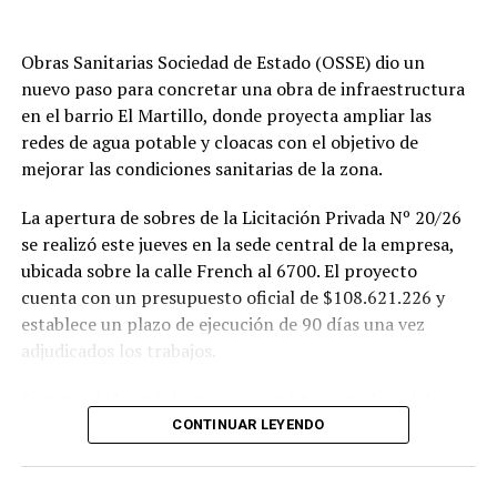
Obras Sanitarias Sociedad de Estado (OSSE) dio un
nuevo paso para concretar una obra de infraestructura
en el barrio El Martillo, donde proyecta ampliar las
redes de agua potable y cloacas con el objetivo de
mejorar las condiciones sanitarias de la zona.
La apertura de sobres de la Licitación Privada Nº 20/26
se realizó este jueves en la sede central de la empresa,
ubicada sobre la calle French al 6700. El proyecto
cuenta con un presupuesto oficial de $108.621.226 y
establece un plazo de ejecución de 90 días una vez
adjudicados los trabajos.
Según se informó, las tareas previstas para la red de
agua potable incluyen la colocación de unos 355 metros
CONTINUAR LEYENDO
de cañerías de PVC, la instalación de válvulas y la
ejecución de 29 conexiones domiciliarias. Los trabajos se