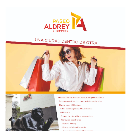
desarrollarán en distintos sectores comprendidos por
las calles Pehuajó, Sicilia, Génova y Génova Bis.
En paralelo, la intervención contempla la extensión de
la red cloacal mediante la instalación de 234 metros de
cañerías colectoras, la realización de 31 conexiones
domiciliarias y la construcción de seis bocas de registro.
Además de la infraestructura subterránea, el proyecto
prevé la reconstrucción de veredas y pavimentos
afectados por las excavaciones, así como la reposición
de material granular en las calles intervenidas.
Desde OSSE destacaron que la ampliación del sistema
cloacal representa un aporte importante para la
protección ambiental, ya que permite disminuir la
utilización de pozos absorbentes y contribuye a
preservar las napas de agua subterránea, además de
mejorar las condiciones de higiene y salubridad para los