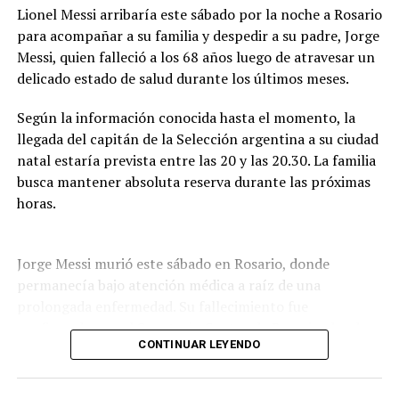
Lionel Messi arribaría este sábado por la noche a Rosario
La IA podrá intervenir en la edición, mezcla o
para acompañar a su familia y despedir a su padre, Jorge
masterización del audio, en tareas técnicas de
Messi, quien falleció a los 68 años luego de atravesar un
producción y en la generación de acompañamientos
delicado estado de salud durante los últimos meses.
instrumentales utilizados como maquetación. En todos
los casos, la línea melódica principal, la armonía base y
Según la información conocida hasta el momento, la
la estructura de la canción deberán ser de creación
llegada del capitán de la Selección argentina a su ciudad
íntegramente humana.
natal estaría prevista entre las 20 y las 20.30. La familia
busca mantener absoluta reserva durante las próximas
No estará permitido utilizar inteligencia artificial para
horas.
generar total o sustancialmente la letra o la
composición musical. Tampoco podrán utilizarse
contenidos generados por IA que no garanticen su
Jorge Messi murió este sábado en Rosario, donde
originalidad o que reproduzcan obras existentes.
permanecía bajo atención médica a raíz de una
prolongada enfermedad. Su fallecimiento fue
Además, las bases prohíben la generación, síntesis o
confirmado por el Sanatorio Centro de Rosario, donde
clonación de la voz principal o de los coros. La
CONTINUAR LEYENDO
se encontraba internado.
interpretación vocal deberá estar a cargo de intérpretes
humanos.