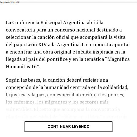
La Conferencia Episcopal Argentina abrió la
convocatoria para un concurso nacional destinado a
seleccionar la canción oficial que acompañará la visita
del papa León XIV a la Argentina. La propuesta apunta
a encontrar una obra original e inédita inspirada en la
llegada al país del pontífice y en la temática “Magnífica
Humanitas 16”.
Según las bases, la canción deberá reflejar una
concepción de la humanidad centrada en la solidaridad,
la justicia y la paz, con especial atención a los pobres,
los enfermos, los migrantes y los sectores más
vulnerables. El texto que acompaña la convocatoria
plantea la necesidad de “edificar en el bien” y construir
una sociedad donde el ser humano ocupe un lugar
CONTINUAR LEYENDO
central.