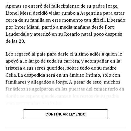
Apenas se enteró del fallecimiento de su padre Jorge,
Lionel Messi decidió viajar rumbo a Argentina para estar
cerca de su familia en este momento tan difícil. Liberado
por Inter Miami, partió a media mañana desde Fort
Lauderdale y aterrizó en su Rosario natal poco después
de las 20.
Leo regresó al país para darle el último adiós a quien lo
apoyó a lo largo de toda su carrera, y acompañar en la
tristeza a sus seres queridos, sobre todo de su madre
Celia. La despedida será en un ámbito íntimo, solo con
familiares y allegados a Jorge. A pesar de esto, muchos
fanáticos se agolparon en las puertas del cementerio en
donde se espera que descansen los restos de su padre,
para acompañar a la Pulga.
CONTINUAR LEYENDO
Luego de la ceremonia, Messi emprenderá su regreso a
Miami, aunque desde el club no piensan apresurarlo.
Esta noche se perfilaba como titular ante Rayados de