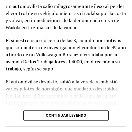
Comunitario Caracoles Audiovisuales, Taller Hacete la
Un automovilista salio milagrosamenmte ileso al perder
película del Colegio Nacional Dr. Arturo H. Illia y el
el control de su vehículo mientras circulaba por la costa
Taller de Cine Comunitario CortoCircuito de la Facultad
y volcar, en inmediaciones de la denominada curva de
de Psicología.
Waikiki en la zona sur de la ciudad.
Las propuestas en el marco de este ciclo, tendrán lugar
El siniestro ocurrió cerca de las 8, cuando por motivos
en la Sala B del Centro Cultural Soriano.
que son materia de investigación el conductor de 49 año
a bordo de un Volkswagen Bora azul circulaba por la
Ciclo literario
avenida De los Trabajadores al 4000, en dirección a su
trabajo, según se supo
Este martes 11 de agosto a las 15, se desarrollará la
Ronda Literaria Abierta “Te queremos Escuchar”,
El automóvil se despistó, subió a la vereda y embistió
coordinada por Cristina Larice. Para obtener mayor
varios pilotes de hormigón, que quedaron destruidos.
información sobre inscripciones o consultas generales,
Finalmente, el Bora terminó volcado, con las cuatro
se encuentra disponible la línea telefónica de atención
ruedas hacia arriba y severos daños en su carrocería.
223 5423677.
Ante el violento impacto, personal médico, Defensa
CONTINUAR LEYENDO
Convención de cultura Pop
Civil, Tránsito y efectivos policiales realizaron un
importabnte ioperativo en el lugar. Al llegar,