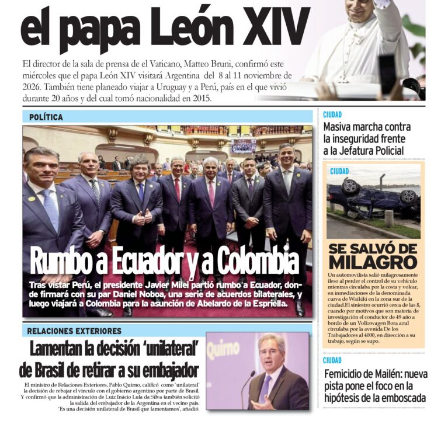
En tanto, el viernes 21 a las 17:30 se desarrollará “El
Cerebro Mágico: construyendo preguntas, respuestas y
circuitos”, a cargo de María Paula Algote. Se trata de un
taller práctico de arte, ciencia y tecnología en el que al
finalizar cada participante se lleva su propia creación
terminada. Es una actividad arancelada (incluye
materiales) destinada a niños a partir de los 6 años.
Los participantes menores de 8 años deberán asistir
acompañados por una persona adulta (menores
asistentes $12.000 y adulto acompañante $5.000). Las
entradas están disponibles en la boletería de lunes a
viernes de 14 a 19.
Asimismo, el viernes 28 a las 17:30 se realizará “Arco Iris
de Cuentos” con Lecturita Ediciones a cargo de
Margarita Luna. Consistirá en un espacio interactivo de
lectura en el que, por medio de un libro álbum, los niños