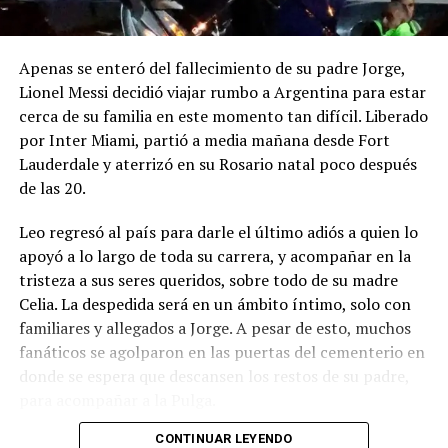
Apenas se enteró del fallecimiento de su padre Jorge,
Lionel Messi decidió viajar rumbo a Argentina para estar
cerca de su familia en este momento tan difícil. Liberado
por Inter Miami, partió a media mañana desde Fort
Lauderdale y aterrizó en su Rosario natal poco después
de las 20.
Leo regresó al país para darle el último adiós a quien lo
apoyó a lo largo de toda su carrera, y acompañar en la
tristeza a sus seres queridos, sobre todo de su madre
Celia. La despedida será en un ámbito íntimo, solo con
familiares y allegados a Jorge. A pesar de esto, muchos
fanáticos se agolparon en las puertas del cementerio en
donde se espera que descansen los restos de su padre,
para acompañar a la Pulga.
CONTINUAR LEYENDO
Luego de la ceremonia, Messi emprenderá su regreso a