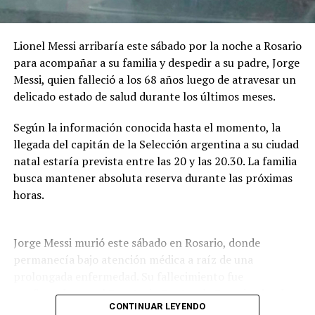
determinados procesos.
Lionel Messi arribaría este sábado por la noche a Rosario
La IA podrá intervenir en la edición, mezcla o
para acompañar a su familia y despedir a su padre, Jorge
masterización del audio, en tareas técnicas de
Messi, quien falleció a los 68 años luego de atravesar un
producción y en la generación de acompañamientos
delicado estado de salud durante los últimos meses.
instrumentales utilizados como maquetación. En todos
los casos, la línea melódica principal, la armonía base y
Según la información conocida hasta el momento, la
la estructura de la canción deberán ser de creación
llegada del capitán de la Selección argentina a su ciudad
íntegramente humana.
natal estaría prevista entre las 20 y las 20.30. La familia
busca mantener absoluta reserva durante las próximas
No estará permitido utilizar inteligencia artificial para
horas.
generar total o sustancialmente la letra o la
composición musical. Tampoco podrán utilizarse
contenidos generados por IA que no garanticen su
Jorge Messi murió este sábado en Rosario, donde
originalidad o que reproduzcan obras existentes.
permanecía bajo atención médica a raíz de una
prolongada enfermedad. Su fallecimiento fue
Además, las bases prohíben la generación, síntesis o
confirmado por el Sanatorio Centro de Rosario, donde
clonación de la voz principal o de los coros. La
CONTINUAR LEYENDO
se encontraba internado.
interpretación vocal deberá estar a cargo de intérpretes