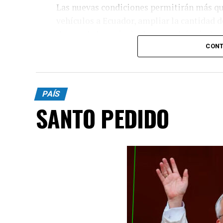
Las nuevas condiciones permitirán más qu
vehículos a Ecuador, ampliar la cantidad 
de uno de los principales complejos indust
CONT
PAÍS
SANTO PEDIDO