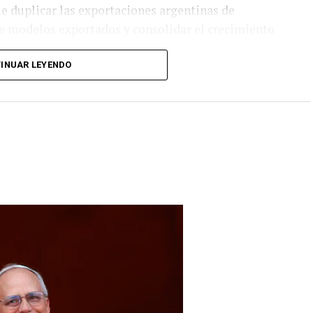
e duplicar las exportaciones argentinas de
de modelos exportados y consolidar el crecimiento
riales y exportadores del país.
INUAR LEYENDO