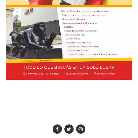
de Mar del Plata, Escuela de Artes Visuales Martín A.
Malharro, Escuela Nacional de Experimentación y
Realización Cinematográfica sede Mar del Plata,
Instituto Superior Bristol, Talleres de Cine Comunitario
AlmaCine y CineTaller del EMTURyC, Taller de Cine
Narrativo de Librería Universitaria, Taller de Cine
Comunitario Caracoles Audiovisuales, Taller Hacete la
película del Colegio Nacional Dr. Arturo H. Illia y el
Taller de Cine Comunitario CortoCircuito de la Facultad
de Psicología.
Las propuestas en el marco de este ciclo, tendrán lugar
en la Sala B del Centro Cultural Soriano.
Ciclo literario
Este martes 11 de agosto a las 15, se desarrollará la
Ronda Literaria Abierta “Te queremos Escuchar”,
coordinada por Cristina Larice. Para obtener mayor