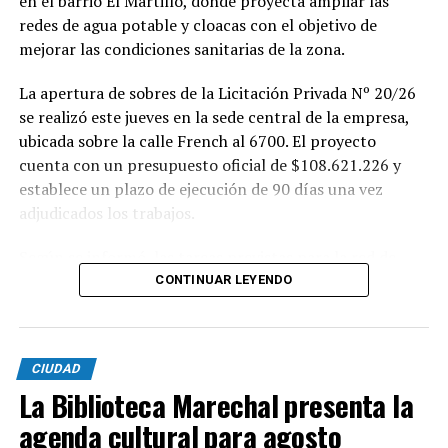
en el barrio El Martillo, donde proyecta ampliar las
redes de agua potable y cloacas con el objetivo de
mejorar las condiciones sanitarias de la zona.
La apertura de sobres de la Licitación Privada Nº 20/26
se realizó este jueves en la sede central de la empresa,
ubicada sobre la calle French al 6700. El proyecto
cuenta con un presupuesto oficial de $108.621.226 y
establece un plazo de ejecución de 90 días una vez
adjudicados los trabajos.
Según se informó, las tareas previstas para la red de
agua potable incluyen la colocación de unos 355 metros
CONTINUAR LEYENDO
de cañerías de PVC, la instalación de válvulas y la
ejecución de 29 conexiones domiciliarias. Los trabajos se
desarrollarán en distintos sectores comprendidos por
CIUDAD
las calles Pehuajó, Sicilia, Génova y Génova Bis.
La Biblioteca Marechal presenta la
En paralelo, la intervención contempla la extensión de
agenda cultural para agosto
la red cloacal mediante la instalación de 234 metros de