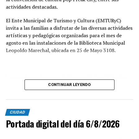
tendrá a su cargo la evaluación de las propuestas
actividades destacadas.
presentadas por las empresas interesadas en ejecutar la
obra.
El Ente Municipal de Turismo y Cultura (EMTURyC)
invita a las familias a disfrutar de las diversas actividades
artísticas y pedagógicas organizadas para el mes de
agosto en las instalaciones de la Biblioteca Municipal
Leopoldo Marechal, ubicada en 25 de Mayo 3108.
La agenda comienza con la Muestra de Arte “Sábados
Culturales”, a cargo del grupo Cul Mardel, que se podrá
CONTINUAR LEYENDO
visitar del 3 al 14 de agosto de manera gratuita.
Asimismo, se realizará el Taller de Escritura Expresiva
CIUDAD
coordinado por Sandra López Maidana, los miércoles de
Portada digital del día 6/8/2026
10 a 12 en la Biblioteca de Autores Marplatenses,
ubicada en el primer piso del edificio.