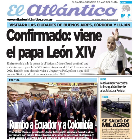
Actividades en el marco del Mes de la Niñez
En relación al Ciclo Mes de la Niñez, este viernes 7 de
agosto a las 17:30 se presentarán “Los cuentos de
Charo” y la narración de poesías populares infantiles a
cargo de María del Rosario Gerez Martínez.
En tanto, el viernes 21 a las 17:30 se desarrollará “El
Cerebro Mágico: construyendo preguntas, respuestas y
circuitos”, a cargo de María Paula Algote. Se trata de un
taller práctico de arte, ciencia y tecnología en el que al
finalizar cada participante se lleva su propia creación
terminada. Es una actividad arancelada (incluye
materiales) destinada a niños a partir de los 6 años.
Los participantes menores de 8 años deberán asistir
acompañados por una persona adulta (menores
asistentes $12.000 y adulto acompañante $5.000). Las
entradas están disponibles en la boletería de lunes a