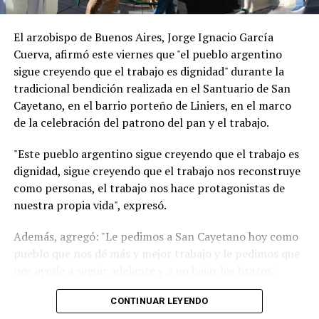
El arzobispo de Buenos Aires, Jorge Ignacio García
Cuerva, afirmó este viernes que "el pueblo argentino
sigue creyendo que el trabajo es dignidad" durante la
tradicional bendición realizada en el Santuario de San
Cayetano, en el barrio porteño de Liniers, en el marco
de la celebración del patrono del pan y el trabajo.
"Este pueblo argentino sigue creyendo que el trabajo es
dignidad, sigue creyendo que el trabajo nos reconstruye
como personas, el trabajo nos hace protagonistas de
nuestra propia vida", expresó.
Además, agregó: "Le pedimos a San Cayetano hoy como
pueblo que nos dé más y mejor trabajo y le pedimos que
nos ayude a seguir adelante y a no bajar los brazos".
"Un signo de esperanza es verlos a todos ustedes
CONTINUAR LEYENDO
trabajadores que de manera dedicada comprometida