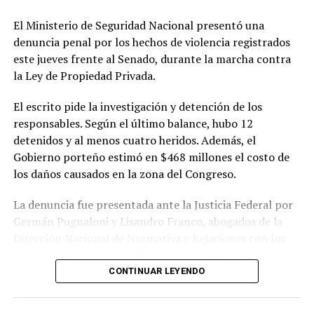
así como revisar los mecanismos de participación
El Ministerio de Seguridad Nacional presentó una
ciudadana utilizados durante el proceso.
denuncia penal por los hechos de violencia registrados
este jueves frente al Senado, durante la marcha contra
El referente socioambiental también cuestionó el
la Ley de Propiedad Privada.
desarrollo de las audiencias públicas realizadas en el
marco del proyecto y sostuvo que las organizaciones
El escrito pide la investigación y detención de los
consideran que esas instancias no garantizaron una
responsables. Según el último balance, hubo 12
participación efectiva de la ciudadanía.
detenidos y al menos cuatro heridos. Además, el
Gobierno porteño estimó en $468 millones el costo de
En cuanto a los plazos, explicó que el organismo
los daños causados en la zona del Congreso.
internacional prevé solicitar información al Estado
argentino para evaluar la situación antes de la próxima
La denuncia fue presentada ante la Justicia Federal por
sesión del Comité de Patrimonio Mundial, prevista para
Germán Pugnaloni y Lisandro Franco, abogados de la
2027. No obstante, aclaró que la versión definitiva del
Dirección Nacional de Normativa y Relaciones con los
documento todavía debe ser aprobada y que la
Poderes Judiciales y los Ministerios Públicos del
resolución oficial será dada a conocer en los próximos
Ministerio de Seguridad Nacional.
CONTINUAR LEYENDO
días.
En el escrito plantean que los hechos podrían constituir
Di Giacomo remarcó que el objetivo de las