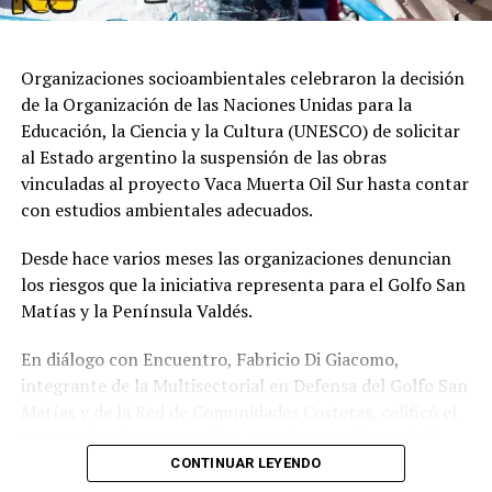
Organizaciones socioambientales celebraron la decisión
de la Organización de las Naciones Unidas para la
Educación, la Ciencia y la Cultura (UNESCO) de solicitar
al Estado argentino la suspensión de las obras
vinculadas al proyecto Vaca Muerta Oil Sur hasta contar
con estudios ambientales adecuados.
Desde hace varios meses las organizaciones denuncian
los riesgos que la iniciativa representa para el Golfo San
Matías y la Península Valdés.
En diálogo con Encuentro, Fabricio Di Giacomo,
integrante de la Multisectorial en Defensa del Golfo San
Matías y de la Red de Comunidades Costeras, calificó el
pronunciamiento como “un gran logro” y destacó el
trabajo articulado entre organizaciones ambientales,
CONTINUAR LEYENDO
científicos y comunidades para llevar la preocupación