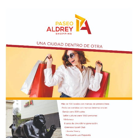
los delitos de atentado al orden constitucional y
organizaciones no solo es preservar la condición de
democrático, atentado a la autoridad agravada,
Patrimonio Mundial de Península Valdés, sino también
resistencia a la autoridad y daño agravado, todos ellos
proteger el Golfo San Matías y las actividades
agravados por el fin de obligar a las autoridades públicas
económicas que dependen de la salud del ecosistema,
a abstenerse de cumplir con sus funciones (artículos 41
como la pesca y el turismo.
quinquies, 184, 226, 238 y 239 del Código Penal).
Finalmente, sostuvo que la intervención de la UNESCO
Según la denuncia, durante la manifestación de
representa un respaldo internacional a los reclamos que
organizaciones sociales, sindicales y políticas en las
las comunidades costeras vienen realizando desde el
inmediaciones del Senado, un grupo de manifestantes
inicio del proyecto y expresó su expectativa de que el
arrojó piedras, escombros y otros objetos contundentes
pronunciamiento contribuya a una revisión más
contra los efectivos de las fuerzas federales de seguridad
profunda de sus impactos ambientales antes de que las
apostados en el lugar, y que se rompieron baldosas y
obras continúen. Radio Encuentro de Viedma
bancos públicos para usarlos como proyectiles. También
se registraron daños en estructuras edilicias y en
vehículos policiales.
El Ministerio de Seguridad Nacional solicitó al juzgado
que ordene preservar los registros fílmicos de los