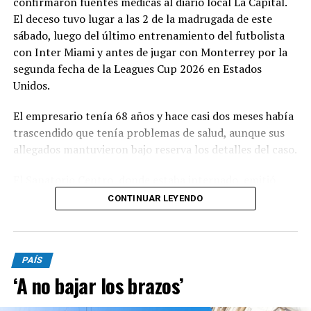
confirmaron fuentes médicas al diario local La Capital.
El deceso tuvo lugar a las 2 de la madrugada de este
sábado, luego del último entrenamiento del futbolista
con Inter Miami y antes de jugar con Monterrey por la
segunda fecha de la Leagues Cup 2026 en Estados
Unidos.
El empresario tenía 68 años y hace casi dos meses había
trascendido que tenía problemas de salud, aunque sus
allegados mantuvieron bajo reserva los detalles del caso.
El Sanatorio Centro, donde estaba internado, emitió
esta mañana un comunicado donde se afirma que “a
CONTINUAR LEYENDO
través de su Director Médico, cumple con el penoso
deber de informar el fallecimiento del paciente JORGE
MESSI, de 68 años de edad, ocurrido en el día de la
PAÍS
fecha, a las 02:00 hs. Acompañamos a sus familiares y
‘A no bajar los brazos’
seres queridos en este difícil momento, expresándoles
nuestras más sinceras condolencias. En cumplimiento