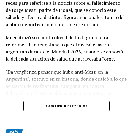
redes para referirse a la noticia sobre el fallecimiento
de Jorge Messi, padre de Lionel, que se conoció este
sábado y afectó a distintas figuras nacionales, tanto del
ámbito deportivo como fuera de ese círculo.
Milei utilizó su cuenta oficial de Instagram para
referirse a la circunstancia que atravesó el astro
argentino durante el Mundial 2026, cuando se conoció
la delicada situación de salud que atravesaba Jorge.
"Da vergüenza pensar que hubo anti‑Messi en la
Argentina", sostuvo en su historia, donde criticó a lo que
acusaron de realizar una "campaña" en contra
del capitán de la Selección argentina mientras se
disputaba la máxima competición del fútbol.
CONTINUAR LEYENDO
"Durante estos dos últimos meses, Messi buscó darle una
alegría al pueblo argentino mientras su padre agonizaba
y le quedaban pocos días de vida. Es el ser humano más
PAÍS