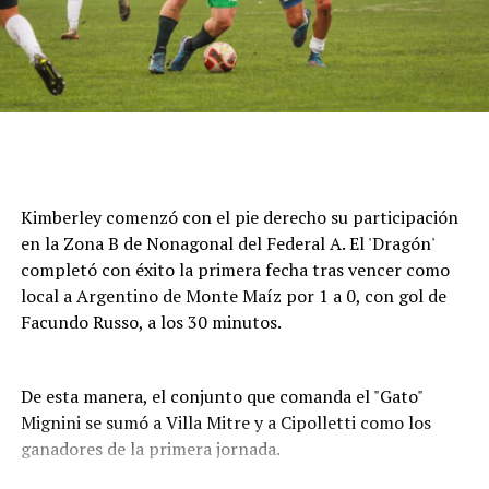
Cómo funciona el Power Ranking de la Fórmula 1
Esta clasificación funciona a través de un panel de cinco
expertos que luego de cada Gran Premio de la F1 asigna
una calificación individual a cada piloto según su
actuación a lo largo de todo el fin de semana, por lo que
Kimberley comenzó con el pie derecho su participación
incluye también la clasificación previa y, en caso de
en la Zona B de Nonagonal del Federal A. El 'Dragón'
tener, las carreras sprint.
completó con éxito la primera fecha tras vencer como
local a Argentino de Monte Maíz por 1 a 0, con gol de
Este análisis tiene la premisa de dejar de lado el
Facundo Russo, a los 30 minutos.
potencial del auto en la calificación de los pilotos, por lo
que se promedian los puntajes de los jueces para
obtener una nota final según la capacidad del corredor.
De esta manera, el conjunto que comanda el "Gato"
Mignini se sumó a Villa Mitre y a Cipolletti como los
A lo largo del año, se acumularon las valoraciones de
ganadores de la primera jornada.
cada uno en una tabla general que, luego de once fechas
disputadas, dieron un balance de los mejores pilotos de