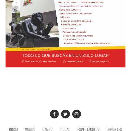
está igualado con el vigente campeón Lando Norris, de
McLaren, en el séptimo lugar, los dos con un puntaje de
7,5. A su vez, Charles Leclerc, de Ferrari, figura en el
noveno puesto en soledad, con una valoración de 7,4.
Finalmente, Colapinto y Hadjar están igualados en el
décimo con 7,0 cada uno.
La propia página web oficial de la F1 acompañó la
puntuación de cada piloto con un análisis escrito sobre
su rendimiento, en el que destacaron que Colapinto
“mejoró notablemente en la consistencia durante su
primera temporada completa en la F1 con Alpine”.
“Seis carreras puntuando han sumado puntos al total de
Alpine, junto con los de su compañero Gasly, lo que les
permite ocupar un respetable sexto lugar en el
Campeonato de Constructores (donde ocupaban el
quinto puesto hasta que Racing Bull los superó)”,
INICIO
MUNDO
CAMPO
CIUDAD
ESPECTÁCULOS
DEPORTES