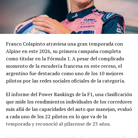
pedido.
En los fundamentos de la resolución se señala que la
complejidad y trascendencia de la solicitud hacen
necesario un estudio integral de la documentación
presentada, especialmente por tratarse de una
Franco Colapinto atraviesa una gran temporada con
modificación vinculada a la composición societaria de la
Alpine en este 2026, su primera campaña completa
empresa que obtuvo la concesión.
como titular en la Fórmula 1. A pesar del complicado
momento de la escudería francesa en este receso, el
La novedad se conoce mientras la concesión del Minella
argentino fue destacado como uno de los 10 mejores
continúa envuelta en una delicadísima situación
pilotos por las redes sociales oficiales de la categoría.
jurídica. El proceso mediante el cual Minella Stadium
resultó adjudicataria es objeto de una investigación que
El informe del Power Rankings de la F1, una clasificación
busca determinar si existieron irregularidades en la
que mide los rendimientos individuales de los corredores
licitación impulsada por el Municipio.
más allá de las capacidades del auto que manejan, evaluó
a cada uno de los 22 pilotos en lo que va de la
La causa, que avanza en la Justicia, derivó en
temporada y reconoció al pilarense de 23 años.
cuestionamientos de distintos sectores políticos y en
presentaciones impulsadas por organizaciones civiles,
Colapinto acumuló un promedio de 7 puntos sobre 10