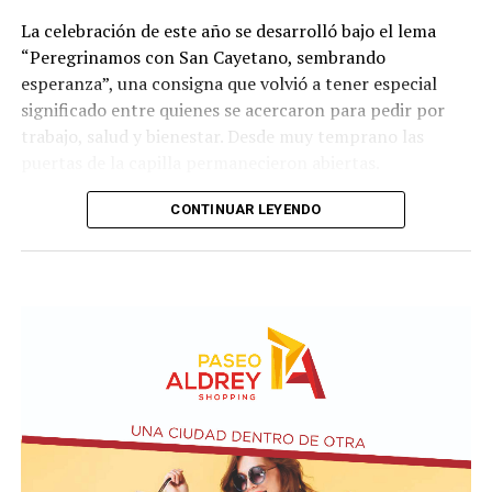
La celebración de este año se desarrolló bajo el lema
“Peregrinamos con San Cayetano, sembrando
esperanza”, una consigna que volvió a tener especial
significado entre quienes se acercaron para pedir por
trabajo, salud y bienestar. Desde muy temprano las
puertas de la capilla permanecieron abiertas.
La imagen del santo salió del santuario de Moreno al
CONTINUAR LEYENDO
6700 y fue acompañada por una multitud que recorrió
las calles del barrio. Grandes, jóvenes y niños y fieles se
sumaron al recorrido con banderas, espigas y distintas
expresiones de fe.
En paralelo, distintos gremios y organizaciones sociales
se sumaron bajo las consignas de paz, pan, tierra, techo
y trabajo, para visibilizar la situación de trabajadores y
desocupados.