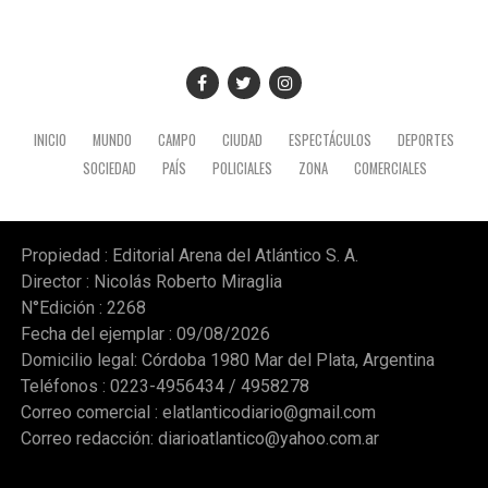
INICIO
MUNDO
CAMPO
CIUDAD
ESPECTÁCULOS
DEPORTES
SOCIEDAD
PAÍS
POLICIALES
ZONA
COMERCIALES
Propiedad : Editorial Arena del Atlántico S. A.
Director : Nicolás Roberto Miraglia
N°Edición : 2268
Fecha del ejemplar : 09/08/2026
Domicilio legal: Córdoba 1980 Mar del Plata, Argentina
Teléfonos : 0223-4956434 / 4958278
Correo comercial :
elatlanticodiario@gmail.com
Correo redacción:
diarioatlantico@yahoo.com.ar