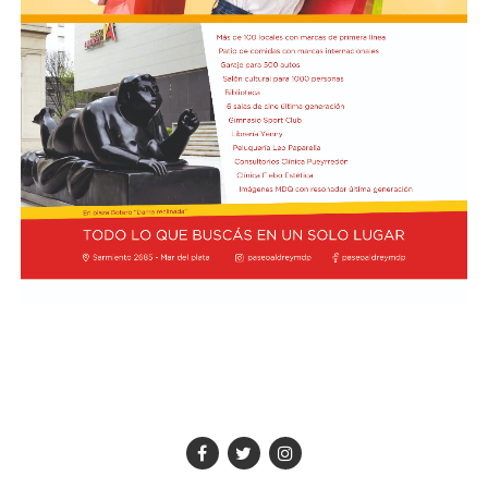
obras continúen. Radio Encuentro de Viedma
bancos públicos para usarlos como proyectiles. También
se registraron daños en estructuras edilicias y en
vehículos policiales.
El Ministerio de Seguridad Nacional solicitó al juzgado
que ordene preservar los registros fílmicos de los
hechos, que se libre oficio al Gobierno porteño y al
Congreso para que informen la totalidad de los daños y
el perjuicio económico, y adelantó que se encuentra
evaluando aportar elementos de prueba adicionales
para la investigación.