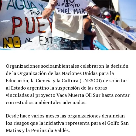
Durante su homilía, García Cuerva, aseguró que el
pueblo está “cansado de promesas incumplidas y
dirigentes que hablan de los pobres, pero no están cerca
de sus necesidades y se dan la buena vida”.
Organizaciones socioambientales celebraron la decisión
de la Organización de las Naciones Unidas para la
Educación, la Ciencia y la Cultura (UNESCO) de solicitar
al Estado argentino la suspensión de las obras
vinculadas al proyecto Vaca Muerta Oil Sur hasta contar
con estudios ambientales adecuados.
Desde hace varios meses las organizaciones denuncian
los riesgos que la iniciativa representa para el Golfo San
Matías y la Península Valdés.