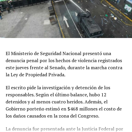
Península Valdés.
Di Giacomo señaló que la UNESCO incorporó estos
planteos en un documento que actualmente analiza el
Comité de Patrimonio Mundial, donde además se solicita
al Estado argentino suspender las obras hasta que
existan estudios de impacto ambiental “reales y serios”,
así como revisar los mecanismos de participación
El Ministerio de Seguridad Nacional presentó una
ciudadana utilizados durante el proceso.
denuncia penal por los hechos de violencia registrados
este jueves frente al Senado, durante la marcha contra
El referente socioambiental también cuestionó el
la Ley de Propiedad Privada.
desarrollo de las audiencias públicas realizadas en el
marco del proyecto y sostuvo que las organizaciones
El escrito pide la investigación y detención de los
consideran que esas instancias no garantizaron una
responsables. Según el último balance, hubo 12
participación efectiva de la ciudadanía.
detenidos y al menos cuatro heridos. Además, el
Gobierno porteño estimó en $468 millones el costo de
En cuanto a los plazos, explicó que el organismo
los daños causados en la zona del Congreso.
internacional prevé solicitar información al Estado
argentino para evaluar la situación antes de la próxima
La denuncia fue presentada ante la Justicia Federal por