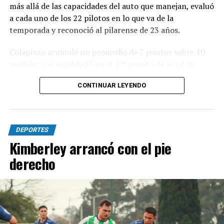
más allá de las capacidades del auto que manejan, evaluó
a cada uno de los 22 pilotos en lo que va de la
temporada y reconoció al pilarense de 23 años.
Colapinto acumuló un promedio de 7 puntos sobre 10
posibles y se estableció en el 10º puesto de la tabla
general, igualado en puntaje con el francés Isack Hadjar,
CONTINUAR LEYENDO
que logró estabilidad con la compleja segunda butaca de
Red Bull.
Las actuaciones del pilarense en la primera parte del
DEPORTES
año elevaron las expectativas, ya que logró sumar
Kimberley arrancó con el pie
puntos en seis de las once carreras que se disputaron,
con un total de 19 unidades que lo ubican en el 12º
derecho
lugar en el campeonato.