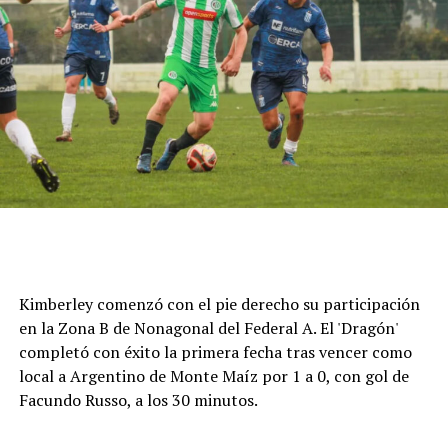
Cómo funciona el Power Ranking de la Fórmula 1
Esta clasificación funciona a través de un panel de cinco
expertos que luego de cada Gran Premio de la F1 asigna
una calificación individual a cada piloto según su
actuación a lo largo de todo el fin de semana, por lo que
Kimberley comenzó con el pie derecho su participación
incluye también la clasificación previa y, en caso de
en la Zona B de Nonagonal del Federal A. El 'Dragón'
tener, las carreras sprint.
completó con éxito la primera fecha tras vencer como
local a Argentino de Monte Maíz por 1 a 0, con gol de
Este análisis tiene la premisa de dejar de lado el
Facundo Russo, a los 30 minutos.
potencial del auto en la calificación de los pilotos, por lo
que se promedian los puntajes de los jueces para