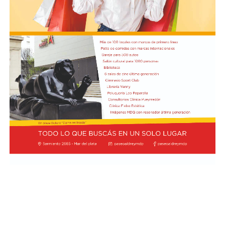
Boca, por su parte, no vive una crisis tan aguda en
términos de resultados, pero sí atraviesa un tramo que
genera preocupación por la falta de solidez y
continuidad en el juego. El arranque del ciclo de Rodolfo
Arruabarrena había sido alentador: el equipo logró la
clasificación a los octavos de final de la Copa Argentina
tras vencer 2-0 a Sarmiento de Junín y obtuvo un
triunfo 1-0 ante O’Higgins de Chile en la ida de los
octavos de la Copa Sudamericana, en la Bombonera.
Sin embargo, el envión inicial se frenó de golpe. En la
primera fecha del Torneo Clausura, Boca sufrió una dura
goleada 3-0 como visitante de Deportivo Riestra, un
resultado que golpeó la confianza del plantel y abrió
interrogantes sobre el funcionamiento colectivo. A eso
se sumó una serie sudamericana mucho más complicada
de lo previsto: el Xeneize terminó sufriendo para
eliminar recién por penales a O’Higgins, evitando por