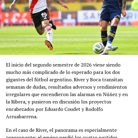
Lawson, de Racing Bulls; y George Russell, de Mercedes,
todos con 7,6.
Por detrás, el debutante Arvid Lindblad, de Racing Bulls,
está igualado con el vigente campeón Lando Norris, de
McLaren, en el séptimo lugar, los dos con un puntaje de
7,5. A su vez, Charles Leclerc, de Ferrari, figura en el
noveno puesto en soledad, con una valoración de 7,4.
Finalmente, Colapinto y Hadjar están igualados en el
El inicio del segundo semestre de 2026 viene siendo
décimo con 7,0 cada uno.
mucho más complicado de lo esperado para los dos
gigantes del fútbol argentino. River y Boca transitan
semanas de dudas, resultados adversos y rendimientos
La propia página web oficial de la F1 acompañó la
irregulares que encendieron las alarmas en Núñez y en
puntuación de cada piloto con un análisis escrito sobre
la Ribera, y pusieron en discusión los proyectos
su rendimiento, en el que destacaron que Colapinto
encabezados por Eduardo Coudet y Rodolfo
“mejoró notablemente en la consistencia durante su
Arruabarrena.
primera temporada completa en la F1 con Alpine”.
En el caso de River, el panorama es especialmente
“Seis carreras puntuando han sumado puntos al total de
preocupante: el equipo perdió los cuatro partidos