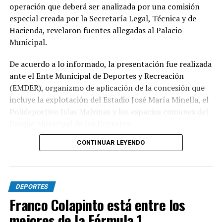
operación que deberá ser analizada por una comisión
especial creada por la Secretaría Legal, Técnica y de
Hacienda, revelaron fuentes allegadas al Palacio
Municipal.
De acuerdo a lo informado, la presentación fue realizada
ante el Ente Municipal de Deportes y Recreación
(EMDER), organizmo de aplicación de la concesión que
incluye la explotación del Estadio José María Minella, el
Polideportivo Islas Malvinas y los espacios comunes del
Parque Municipal de los Deportes.
CONTINUAR LEYENDO
A tal efecto, el secretario Legal, Técnico y de
Hacienda, Mauro Martinelli dispuso la creación de una
Comisión ad hoc que tendrá la responsabilidad de
analizar la documentación presentada por la
DEPORTES
concesionaria y determinar si la operación se ajusta a las
Franco Colapinto está entre los
exigencias previstas en el contrato y en la normativa
mejores de la Fórmula 1
vigente.