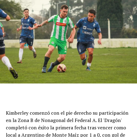
Cómo funciona el Power Ranking de la Fórmula 1
Esta clasificación funciona a través de un panel de cinco
expertos que luego de cada Gran Premio de la F1 asigna
una calificación individual a cada piloto según su
actuación a lo largo de todo el fin de semana, por lo que
Kimberley comenzó con el pie derecho su participación
incluye también la clasificación previa y, en caso de
en la Zona B de Nonagonal del Federal A. El 'Dragón'
tener, las carreras sprint.
completó con éxito la primera fecha tras vencer como
local a Argentino de Monte Maíz por 1 a 0, con gol de
Este análisis tiene la premisa de dejar de lado el