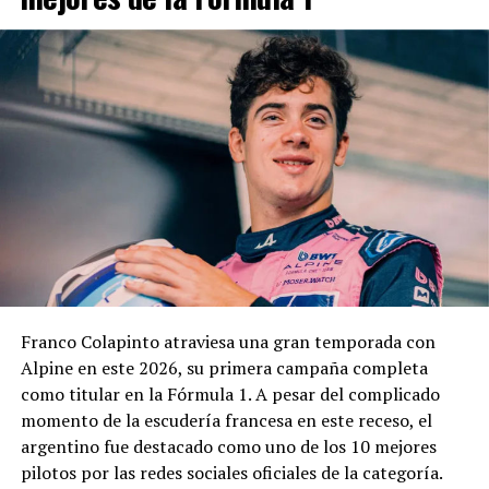
El cuerpo estará integrado por representantes del
EMDER, la Dirección General Legal y Técnica, la
Contaduría General y la Dirección General de
Contrataciones, áreas que deberán elaborar un informe
técnico, jurídico y contable antes de que la
administración municipal adopte una definición sobre el
pedido.
En los fundamentos de la resolución se señala que la
complejidad y trascendencia de la solicitud hacen
necesario un estudio integral de la documentación
presentada, especialmente por tratarse de una
Franco Colapinto atraviesa una gran temporada con
modificación vinculada a la composición societaria de la
Alpine en este 2026, su primera campaña completa
empresa que obtuvo la concesión.
como titular en la Fórmula 1. A pesar del complicado
momento de la escudería francesa en este receso, el
La novedad se conoce mientras la concesión del Minella
argentino fue destacado como uno de los 10 mejores
continúa envuelta en una delicadísima situación
pilotos por las redes sociales oficiales de la categoría.
jurídica. El proceso mediante el cual Minella Stadium