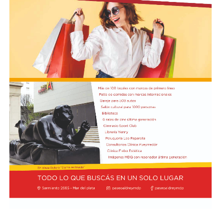
compartida y completan el podio con 8 de valoración
cada uno. El cuarto puesto tiene un triple empate entre
Pierre Gasly, compañero de Colapinto en Alpine; Liam
Lawson, de Racing Bulls; y George Russell, de Mercedes,
todos con 7,6.
Por detrás, el debutante Arvid Lindblad, de Racing Bulls,
está igualado con el vigente campeón Lando Norris, de
McLaren, en el séptimo lugar, los dos con un puntaje de
7,5. A su vez, Charles Leclerc, de Ferrari, figura en el
noveno puesto en soledad, con una valoración de 7,4.
Finalmente, Colapinto y Hadjar están igualados en el
décimo con 7,0 cada uno.
La propia página web oficial de la F1 acompañó la
puntuación de cada piloto con un análisis escrito sobre
su rendimiento, en el que destacaron que Colapinto
“mejoró notablemente en la consistencia durante su