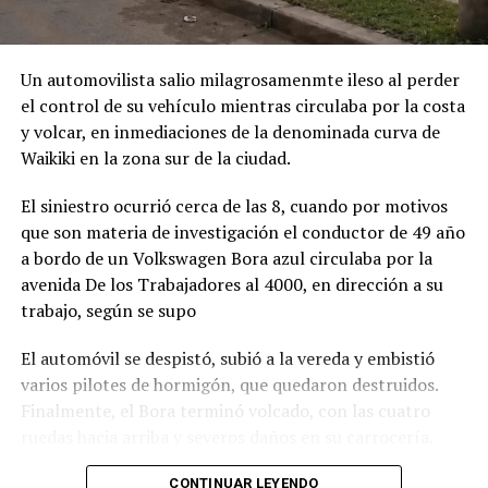
Un automovilista salio milagrosamenmte ileso al perder
el control de su vehículo mientras circulaba por la costa
y volcar, en inmediaciones de la denominada curva de
Waikiki en la zona sur de la ciudad.
El siniestro ocurrió cerca de las 8, cuando por motivos
que son materia de investigación el conductor de 49 año
a bordo de un Volkswagen Bora azul circulaba por la
avenida De los Trabajadores al 4000, en dirección a su
trabajo, según se supo
El automóvil se despistó, subió a la vereda y embistió
varios pilotes de hormigón, que quedaron destruidos.
Finalmente, el Bora terminó volcado, con las cuatro
ruedas hacia arriba y severos daños en su carrocería.
Ante el violento impacto, personal médico, Defensa
CONTINUAR LEYENDO