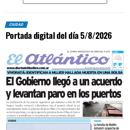
Civil, Tránsito y efectivos policiales realizaron un
importabnte ioperativo en el lugar. Al llegar,
constataron que el conductor, había logrado salir del
CIUDAD
vehículo y no presentaba lesiones.
Portada digital del día 5/8/2026