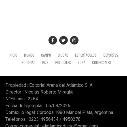
INICIO
MUNDO
CAMPO
CIUDAD
ESPECTÁCULOS
DEPORTES
SOCIEDAD
PAÍS
POLICIALES
ZONA
COMERCIALES
Propiedad : Editorial Arena del Atlántico S. A.
Director : Nicolás Roberto Miraglia
N°Edición : 2264
Fecha del ejemplar : 06/08/2026
Domicilio legal: Córdoba 1980 Mar del Plata, Argentina
Teléfonos : 0223-4956434 / 4958278
Correo comercial :
elatlanticodiario@gmail.com