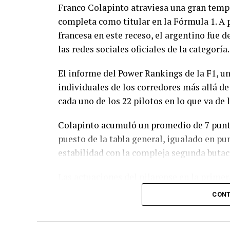
Franco Colapinto atraviesa una gran temp
completa como titular en la Fórmula 1. A
francesa en este receso, el argentino fue 
las redes sociales oficiales de la categoría.
El informe del Power Rankings de la F1, u
individuales de los corredores más allá de
cada uno de los 22 pilotos en lo que va de
Colapinto acumuló un promedio de 7 puntos
puesto de la tabla general, igualado en pun
estabilidad con la compleja segunda butac
Las actuaciones del pilarense en la primer
logró sumar puntos en seis de las once car
CONT
unidades que lo ubican en el 12º lugar en