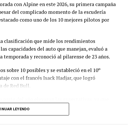
orada con Alpine en este 2026, su primera campaña
 pesar del complicado momento de la escudería
destacado como uno de los 10 mejores pilotos por
na clasificación que mide los rendimientos
 las capacidades del auto que manejan, evaluó a
 la temporada y reconoció al pilarense de 23 años.
 sobre 10 posibles y se estableció en el 10º
taje con el francés Isack Hadjar, que logró
a de Red Bull.
a parte del año elevaron las expectativas, ya que
reras que se disputaron, con un total de 19
INUAR LEYENDO
 el campeonato.