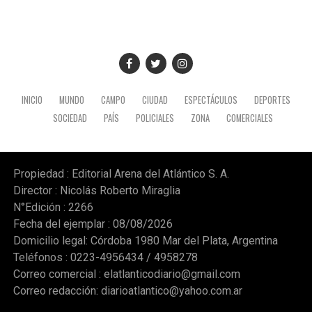
INICIO
MUNDO
CAMPO
CIUDAD
ESPECTÁCULOS
DEPORTES
SOCIEDAD
PAÍS
POLICIALES
ZONA
COMERCIALES
Propiedad : Editorial Arena del Atlántico S. A.
Director : Nicolás Roberto Miraglia
N°Edición : 2266
Fecha del ejemplar : 08/08/2026
Domicilio legal: Córdoba 1980 Mar del Plata, Argentina
Teléfonos : 0223-4956434 / 4958278
Correo comercial :
elatlanticodiario@gmail.com
Correo redacción:
diarioatlantico@yahoo.com.ar