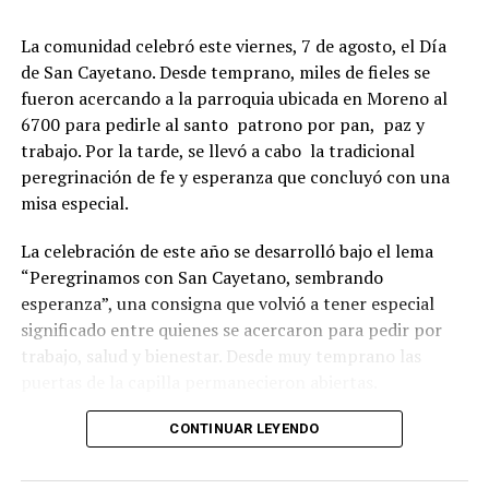
La comunidad celebró este viernes, 7 de agosto, el Día
de San Cayetano. Desde temprano, miles de fieles se
fueron acercando a la parroquia ubicada en Moreno al
6700 para pedirle al santo patrono por pan, paz y
trabajo. Por la tarde, se llevó a cabo la tradicional
peregrinación de fe y esperanza que concluyó con una
misa especial.
La celebración de este año se desarrolló bajo el lema
“Peregrinamos con San Cayetano, sembrando
esperanza”, una consigna que volvió a tener especial
significado entre quienes se acercaron para pedir por
trabajo, salud y bienestar. Desde muy temprano las
puertas de la capilla permanecieron abiertas.
La imagen del santo salió del santuario de Moreno al
CONTINUAR LEYENDO
6700 y fue acompañada por una multitud que recorrió
las calles del barrio. Grandes, jóvenes y niños y fieles se