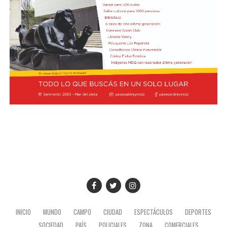
Previamente, Milei participó del acto de juramentación
y toma de mando de la presidenta de Perú, Keiko
Fujimori, realizado en el Congreso de ese país, en el
marco de su visita oficial a Lima.
El presidente viajó acompañado por una comitiva
integrada por el canciller Pablo Quirno y la secretaria
general de la Presidencia, Karina Milei.
La actividad formó parte de la agenda oficial del
mandatario en territorio peruano, donde también
mantuvo encuentros institucionales con autoridades
locales.
INICIO
MUNDO
CAMPO
CIUDAD
ESPECTÁCULOS
DEPORTES
SOCIEDAD
PAÍS
POLICIALES
ZONA
COMERCIALES