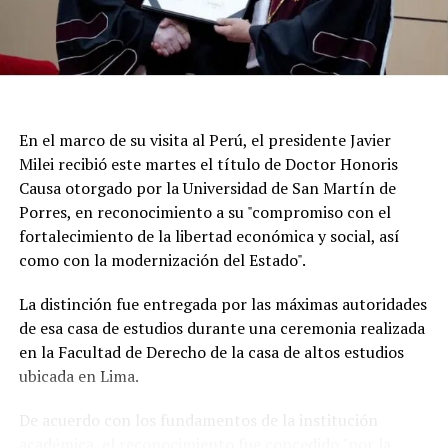
En el marco de su visita al Perú, el presidente Javier
Milei recibió este martes el título de Doctor Honoris
Causa otorgado por la Universidad de San Martín de
Porres, en reconocimiento a su "compromiso con el
fortalecimiento de la libertad económica y social, así
Según la reconstrucción realizada por los
como con la modernización del Estado".
investigadores, Pepa había pasado la noche del lunes en
Maldonado y luego se había ido hacia Punta del Este.
La distinción fue entregada por las máximas autoridades
de esa casa de estudios durante una ceremonia realizada
Un chofer de ómnibus aportó información clave al
en la Facultad de Derecho de la casa de altos estudios
recordar que la había trasladado y permitió a los
ubicada en Lima.
investigadores seguir sus últimos movimientos.
De acuerdo con los fundamentos de la institución
Uno de los momentos que más llamó la atención
académica, el reconocimiento fue concedido "por la