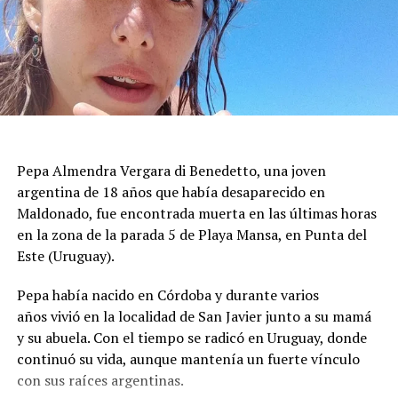
Durante la mañana siguiente, los bomberos
mantuvieron un operativo de inspección para evaluar
grietas, desprendimientos de revestimientos y posibles
riesgos de colapso. Las tareas priorizaron los inmuebles
con daños visibles antes de autorizar el regreso de los
vecinos, mientras se aseguraba que las estructuras no
presentaran peligro inminente para quienes viven en la
Pepa Almendra Vergara di Benedetto, una joven
zona.
argentina de 18 años que había desaparecido en
El ministro de Protección Civil, Nello Musumeci, advirtió
Maldonado, fue encontrada muerta en las últimas horas
sobre la continuidad de la actividad sísmica y señaló que
en la zona de la parada 5 de Playa Mansa, en Punta del
“nuevos eventos de magnitud superior a 3 podrían
Este (Uruguay).
seguir produciéndose”. La declaración dejó en alerta a
Pepa había nacido en Córdoba y durante varios
las autoridades locales, que mantienen el monitoreo
años vivió en la localidad de San Javier junto a su mamá
para detectar réplicas y coordinar asistencia donde haga
y su abuela. Con el tiempo se radicó en Uruguay, donde
falta.
continuó su vida, aunque mantenía un fuerte vínculo
con sus raíces argentinas.
El episodio ocurrió en los Campos Flégreos, una extensa