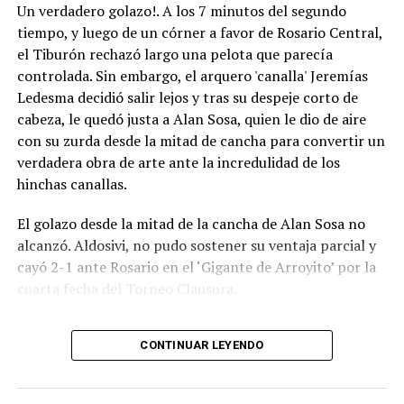
Un verdadero golazo!. A los 7 minutos del segundo
“Asimismo, las banderas de las instalaciones de la AFA
tiempo, y luego de un córner a favor de Rosario Central,
ondearan a media asta, en señal de duelo, hasta el
el Tiburón rechazó largo una pelota que parecía
viernes 14 de agosto próximo”.
controlada. Sin embargo, el arquero 'canalla' Jeremías
Ledesma decidió salir lejos y tras su despeje corto de
“En este momento de inmensa tristeza, el presidente
cabeza, le quedó justa a Alan Sosa, quien le dio de aire
Claudio Tapia, los miembros del Comité Ejecutivo y toda
con su zurda desde la mitad de cancha para convertir un
la familia del fútbol argentino acompañan a Lionel, a sus
verdadera obra de arte ante la incredulidad de los
hermanos, familiares y seres queridos, haciéndoles llegar
hinchas canallas.
sus más sinceras condolencias y todo su afecto”.
El golazo desde la mitad de la cancha de Alan Sosa no
La noticia impactó en distintos ámbitos del fútbol
alcanzó. Aldosivi, no pudo sostener su ventaja parcial y
argentino: Newell’s, Rosario Central, River, Barracas
cayó 2-1 ante Rosario en el ‘Gigante de Arroyito’ por la
Central y Defensa y Justicia fueron algunas de las
cuarta fecha del Torneo Clausura.
instituciones del fútbol nacional que hicieron expresivas
publicaciones no solo para demostrar sus condolencias
Foto Alan Sosa festeja su golazo en el Gigante de
por la muerte de Jorge, sino también para enviar su
CONTINUAR LEYENDO
Arroyito. Fotobaires
apoyo a Lionel y a toda su familia en este momento de
profundo dolor.