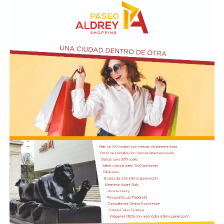
exigencias previstas en el contrato y en la normativa
vigente.
El cuerpo estará integrado por representantes del
EMDER, la Dirección General Legal y Técnica, la
Contaduría General y la Dirección General de
Contrataciones, áreas que deberán elaborar un informe
técnico, jurídico y contable antes de que la
administración municipal adopte una definición sobre el
pedido.
En los fundamentos de la resolución se señala que la
complejidad y trascendencia de la solicitud hacen
necesario un estudio integral de la documentación
presentada, especialmente por tratarse de una
modificación vinculada a la composición societaria de la
empresa que obtuvo la concesión.
La novedad se conoce mientras la concesión del Minella