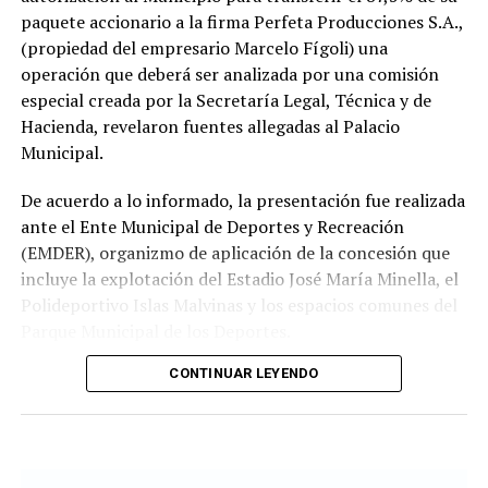
paquete accionario a la firma Perfeta Producciones S.A.,
(propiedad del empresario Marcelo Fígoli) una
operación que deberá ser analizada por una comisión
especial creada por la Secretaría Legal, Técnica y de
Hacienda, revelaron fuentes allegadas al Palacio
Municipal.
De acuerdo a lo informado, la presentación fue realizada
ante el Ente Municipal de Deportes y Recreación
(EMDER), organizmo de aplicación de la concesión que
incluye la explotación del Estadio José María Minella, el
Polideportivo Islas Malvinas y los espacios comunes del
Parque Municipal de los Deportes.
CONTINUAR LEYENDO
A tal efecto, el secretario Legal, Técnico y de
Hacienda, Mauro Martinelli dispuso la creación de una
Comisión ad hoc que tendrá la responsabilidad de
analizar la documentación presentada por la
concesionaria y determinar si la operación se ajusta a las