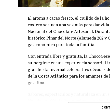
El aroma a cacao fresco, el crujido de la h
costero se unen una vez más para dar vida 
Nacional del Chocolate Artesanal. Durante 
histórico Pinar del Norte (Alameda 202 y 
gastronómico para toda la familia.
Con entrada libre y gratuita, la ChocoGesel
sumergirse en una experiencia sensorial ino
gran fiesta invernal celebra tres décadas 
de la Costa Atlántica para los amantes de l
geselina.
Sabores, espectáculos y naturaleza en un s
Nacida en 1996, la fiesta reúne este año a
chocolateros y reposteros de Villa Gesell y
CONT