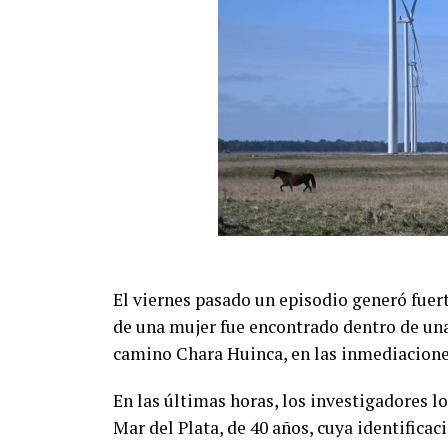
Evento: 30° Fiesta Nacional del Chocolate
Fecha: Fin de semana largo del 17 de Agos
Horario: De 11:00 a 21:00 hs.
Lugar: Pinar del Norte (Alameda 202 y Call
Acceso: Libre y gratuito para toda la comu
El viernes pasado un episodio generó fuer
de una mujer fue encontrado dentro de una
camino Chara Huinca, en las inmediaciones
En las últimas horas, los investigadores l
Mar del Plata, de 40 años, cuya identificac