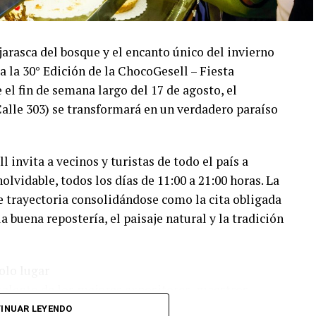
ojarasca del bosque y el encanto único del invierno
a la 30° Edición de la ChocoGesell – Fiesta
el fin de semana largo del 17 de agosto, el
Calle 303) se transformará en un verdadero paraíso
l invita a vecinos y turistas de todo el país a
lvidable, todos los días de 11:00 a 21:00 horas. La
de trayectoria consolidándose como la cita obligada
a buena repostería, el paisaje natural y la tradición
olo lugar
l talento de los mejores expositores, maestros
 de todo el país. Los asistentes podrán disfrutar de
INUAR LEYENDO