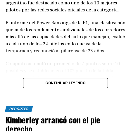
argentino fue destacado como uno de los 10 mejores
pilotos por las redes sociales oficiales de la categoría.
El informe del Power Rankings de la F1, una clasificación
que mide los rendimientos individuales de los corredores
más allá de las capacidades del auto que manejan, evaluó
a cada uno de los 22 pilotos en lo que va de la
temporada y reconoció al pilarense de 23 años.
Colapinto acumuló un promedio de 7 puntos sobre 10
posibles y se estableció en el 10º puesto de la tabla
general, igualado en puntaje con el francés Isack Hadjar,
CONTINUAR LEYENDO
que logró estabilidad con la compleja segunda butaca de
Red Bull.
Las actuaciones del pilarense en la primera parte del
DEPORTES
año elevaron las expectativas, ya que logró sumar
Kimberley arrancó con el pie
puntos en seis de las once carreras que se disputaron,
con un total de 19 unidades que lo ubican en el 12º
derecho