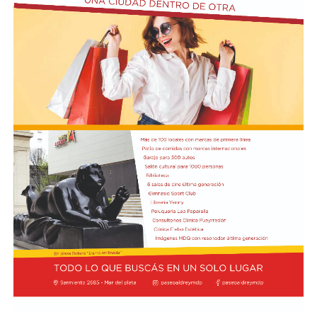
octavos de final de la Copa Sudamericana frente a
Independiente Santa Fe de Colombia, una serie que
podría definir el futuro inmediato del entrenador.
Boca, por su parte, no vive una crisis tan aguda en
términos de resultados, pero sí atraviesa un tramo que
genera preocupación por la falta de solidez y
continuidad en el juego. El arranque del ciclo de Rodolfo
Arruabarrena había sido alentador: el equipo logró la
clasificación a los octavos de final de la Copa Argentina
tras vencer 2-0 a Sarmiento de Junín y obtuvo un
triunfo 1-0 ante O’Higgins de Chile en la ida de los
octavos de la Copa Sudamericana, en la Bombonera.
Sin embargo, el envión inicial se frenó de golpe. En la
primera fecha del Torneo Clausura, Boca sufrió una dura
goleada 3-0 como visitante de Deportivo Riestra, un
resultado que golpeó la confianza del plantel y abrió