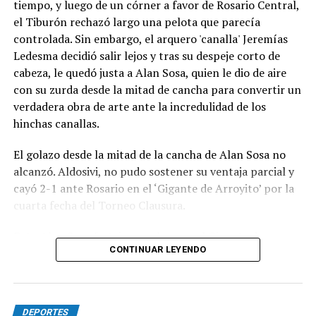
tiempo, y luego de un córner a favor de Rosario Central,
el Tiburón rechazó largo una pelota que parecía
controlada. Sin embargo, el arquero 'canalla' Jeremías
Ledesma decidió salir lejos y tras su despeje corto de
cabeza, le quedó justa a Alan Sosa, quien le dio de aire
con su zurda desde la mitad de cancha para convertir un
verdadera obra de arte ante la incredulidad de los
hinchas canallas.
El golazo desde la mitad de la cancha de Alan Sosa no
alcanzó. Aldosivi, no pudo sostener su ventaja parcial y
cayó 2-1 ante Rosario en el ‘Gigante de Arroyito’ por la
cuarta fecha del Torneo Clausura.
Foto Alan Sosa festeja su golazo en el Gigante de
CONTINUAR LEYENDO
Arroyito. Fotobaires
DEPORTES