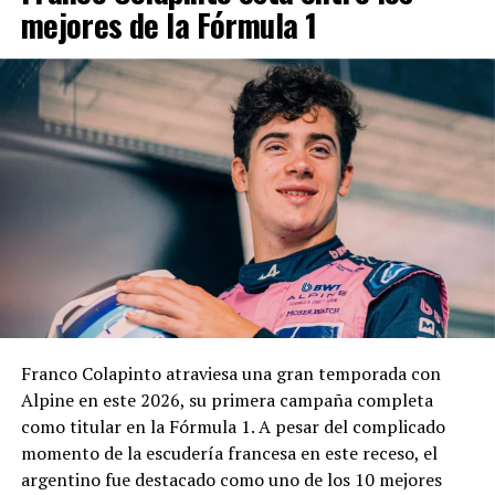
mejores de la Fórmula 1
vigente.
El cuerpo estará integrado por representantes del
EMDER, la Dirección General Legal y Técnica, la
Contaduría General y la Dirección General de
Contrataciones, áreas que deberán elaborar un informe
técnico, jurídico y contable antes de que la
administración municipal adopte una definición sobre el
pedido.
En los fundamentos de la resolución se señala que la
complejidad y trascendencia de la solicitud hacen
necesario un estudio integral de la documentación
presentada, especialmente por tratarse de una
Franco Colapinto atraviesa una gran temporada con
modificación vinculada a la composición societaria de la
Alpine en este 2026, su primera campaña completa
empresa que obtuvo la concesión.
como titular en la Fórmula 1. A pesar del complicado
momento de la escudería francesa en este receso, el
La novedad se conoce mientras la concesión del Minella
argentino fue destacado como uno de los 10 mejores
continúa envuelta en una delicadísima situación