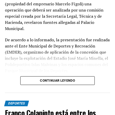
(propiedad del empresario Marcelo Fígoli) una
operación que deberá ser analizada por una comisión
especial creada por la Secretaría Legal, Técnica y de
Hacienda, revelaron fuentes allegadas al Palacio
Municipal.
De acuerdo a lo informado, la presentación fue realizada
ante el Ente Municipal de Deportes y Recreación
(EMDER), organizmo de aplicación de la concesión que
incluye la explotación del Estadio José María Minella, el
Polideportivo Islas Malvinas y los espacios comunes del
Parque Municipal de los Deportes.
CONTINUAR LEYENDO
A tal efecto, el secretario Legal, Técnico y de
Hacienda, Mauro Martinelli dispuso la creación de una
Comisión ad hoc que tendrá la responsabilidad de
analizar la documentación presentada por la
DEPORTES
concesionaria y determinar si la operación se ajusta a las
Franco Colapinto está entre los
exigencias previstas en el contrato y en la normativa