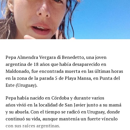
Durante la mañana siguiente, los bomberos
mantuvieron un operativo de inspección para evaluar
grietas, desprendimientos de revestimientos y posibles
riesgos de colapso. Las tareas priorizaron los inmuebles
con daños visibles antes de autorizar el regreso de los
vecinos, mientras se aseguraba que las estructuras no
presentaran peligro inminente para quienes viven en la
Pepa Almendra Vergara di Benedetto, una joven
zona.
argentina de 18 años que había desaparecido en
El ministro de Protección Civil, Nello Musumeci, advirtió
Maldonado, fue encontrada muerta en las últimas horas
sobre la continuidad de la actividad sísmica y señaló que
en la zona de la parada 5 de Playa Mansa, en Punta del
“nuevos eventos de magnitud superior a 3 podrían
Este (Uruguay).
seguir produciéndose”. La declaración dejó en alerta a
Pepa había nacido en Córdoba y durante varios
las autoridades locales, que mantienen el monitoreo
años vivió en la localidad de San Javier junto a su mamá
para detectar réplicas y coordinar asistencia donde haga
y su abuela. Con el tiempo se radicó en Uruguay, donde
falta.
continuó su vida, aunque mantenía un fuerte vínculo
con sus raíces argentinas.