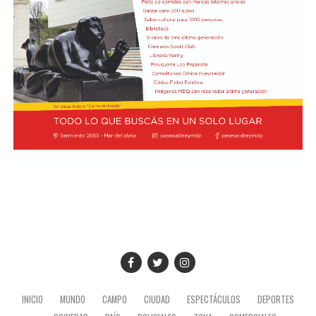
Previamente, Milei participó del acto de juramentación
y toma de mando de la presidenta de Perú, Keiko
Fujimori, realizado en el Congreso de ese país, en el
marco de su visita oficial a Lima.
El presidente viajó acompañado por una comitiva
integrada por el canciller Pablo Quirno y la secretaria
general de la Presidencia, Karina Milei.
La actividad formó parte de la agenda oficial del
mandatario en territorio peruano, donde también
mantuvo encuentros institucionales con autoridades
locales.
INICIO
MUNDO
CAMPO
CIUDAD
ESPECTÁCULOS
DEPORTES