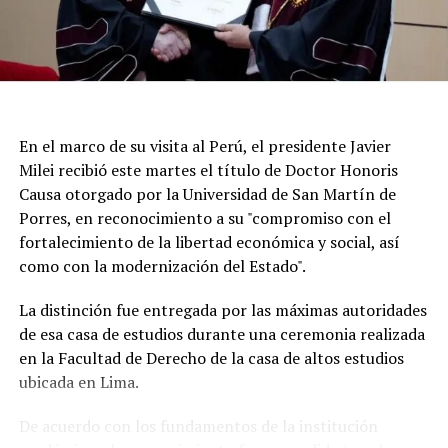
En el marco de su visita al Perú, el presidente Javier
Milei recibió este martes el título de Doctor Honoris
Causa otorgado por la Universidad de San Martín de
Porres, en reconocimiento a su "compromiso con el
fortalecimiento de la libertad económica y social, así
Según la reconstrucción realizada por los
como con la modernización del Estado".
investigadores, Pepa había pasado la noche del lunes en
Maldonado y luego se había ido hacia Punta del Este.
La distinción fue entregada por las máximas autoridades
de esa casa de estudios durante una ceremonia realizada
Un chofer de ómnibus aportó información clave al
en la Facultad de Derecho de la casa de altos estudios
recordar que la había trasladado y permitió a los
ubicada en Lima.
investigadores seguir sus últimos movimientos.
De acuerdo con los fundamentos de la institución
Uno de los momentos que más llamó la atención