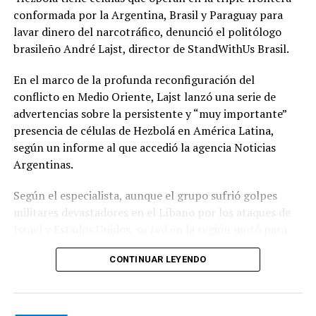
conformada por la Argentina, Brasil y Paraguay para
lavar dinero del narcotráfico, denunció el politólogo
brasileño André Lajst, director de StandWithUs Brasil.
En el marco de la profunda reconfiguración del
conflicto en Medio Oriente, Lajst lanzó una serie de
advertencias sobre la persistente y “muy importante”
presencia de células de Hezbolá en América Latina,
según un informe al que accedió la agencia Noticias
Argentinas.
Según el especialista, aunque el grupo sufrió golpes
militares devastadores en el Líbano por los ataques de
Israel y Estados Unidos, su red en la región mutó para
fortalecer sus estructuras de narcotráfico, tráfico de
CONTINUAR LEYENDO
armas y lavado de dinero, informó DNEWS en las últimas
horas.
El partido-milicia chií libanés Hezbolá fue declarado