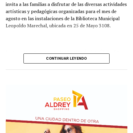
invita a las familias a disfrutar de las diversas actividades
artísticas y pedagógicas organizadas para el mes de
agosto en las instalaciones de la Biblioteca Municipal
Leopoldo Marechal, ubicada en 25 de Mayo 3108.
La agenda comienza con la Muestra de Arte “Sábados
Culturales”, a cargo del grupo Cul Mardel, que se podrá
CONTINUAR LEYENDO
visitar del 3 al 14 de agosto de manera gratuita.
Asimismo, se realizará el Taller de Escritura Expresiva
coordinado por Sandra López Maidana, los miércoles de
10 a 12 en la Biblioteca de Autores Marplatenses,
ubicada en el primer piso del edificio.
Actividades en el marco del Mes de la Niñez
En relación al Ciclo Mes de la Niñez, este viernes 7 de