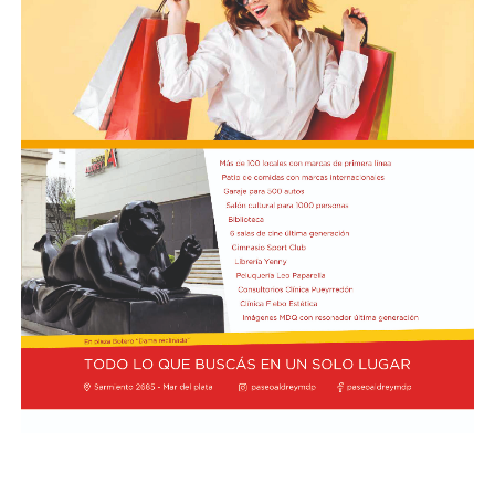
agosto a las 17:30 se presentarán “Los cuentos de
Charo” y la narración de poesías populares infantiles a
cargo de María del Rosario Gerez Martínez.
En tanto, el viernes 21 a las 17:30 se desarrollará “El
Cerebro Mágico: construyendo preguntas, respuestas y
circuitos”, a cargo de María Paula Algote. Se trata de un
taller práctico de arte, ciencia y tecnología en el que al
finalizar cada participante se lleva su propia creación
terminada. Es una actividad arancelada (incluye
materiales) destinada a niños a partir de los 6 años.
Los participantes menores de 8 años deberán asistir
acompañados por una persona adulta (menores
asistentes $12.000 y adulto acompañante $5.000). Las
entradas están disponibles en la boletería de lunes a
viernes de 14 a 19.
Asimismo, el viernes 28 a las 17:30 se realizará “Arco Iris
de Cuentos” con Lecturita Ediciones a cargo de