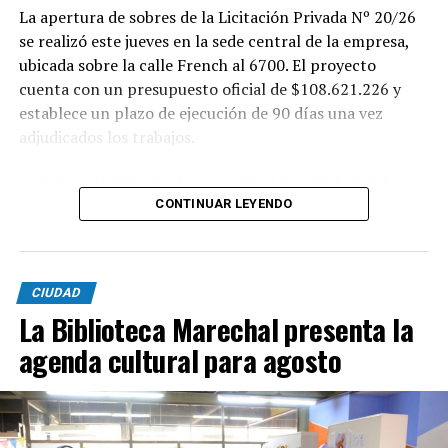
La apertura de sobres de la Licitación Privada Nº 20/26
se realizó este jueves en la sede central de la empresa,
ubicada sobre la calle French al 6700. El proyecto
cuenta con un presupuesto oficial de $108.621.226 y
establece un plazo de ejecución de 90 días una vez
adjudicados los trabajos.
Según se informó, las tareas previstas para la red de
agua potable incluyen la colocación de unos 355 metros
CONTINUAR LEYENDO
de cañerías de PVC, la instalación de válvulas y la
ejecución de 29 conexiones domiciliarias. Los trabajos se
desarrollarán en distintos sectores comprendidos por
CIUDAD
las calles Pehuajó, Sicilia, Génova y Génova Bis.
La Biblioteca Marechal presenta la
En paralelo, la intervención contempla la extensión de
agenda cultural para agosto
la red cloacal mediante la instalación de 234 metros de
cañerías colectoras, la realización de 31 conexiones
domiciliarias y la construcción de seis bocas de registro.