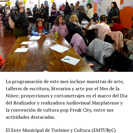
Además de la infraestructura subterránea, el proyecto
prevé la reconstrucción de veredas y pavimentos
afectados por las excavaciones, así como la reposición
de material granular en las calles intervenidas.
Desde OSSE destacaron que la ampliación del sistema
cloacal representa un aporte importante para la
protección ambiental, ya que permite disminuir la
utilización de pozos absorbentes y contribuye a
preservar las napas de agua subterránea, además de
mejorar las condiciones de higiene y salubridad para los
vecinos.
La programación de este mes incluye muestras de arte,
talleres de escritura, literarios y arte por el Mes de la
Tras la apertura de sobres, el expediente continuará su
Niñez; proyecciones y cortometrajes en el marco del Día
recorrido administrativo con la intervención de la
del Realizador y realizadora Audiovisual Marplatense y
Comisión de Estudio de Ofertas y Adjudicación, que
la convención de cultura pop Freak City, entre sus
tendrá a su cargo la evaluación de las propuestas
actividades destacadas.
presentadas por las empresas interesadas en ejecutar la
obra.
El Ente Municipal de Turismo y Cultura (EMTURyC)