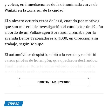
y volcar, en inmediaciones de la denominada curva de
Waikiki en la zona sur de la ciudad.
El siniestro ocurrió cerca de las 8, cuando por motivos
que son materia de investigación el conductor de 49 año
a bordo de un Volkswagen Bora azul circulaba por la
avenida De los Trabajadores al 4000, en dirección a su
trabajo, según se supo
El automóvil se despistó, subió a la vereda y embistió
varios pilotes de hormigón, que quedaron destruidos.
Finalmente, el Bora terminó volcado, con las cuatro
ruedas hacia arriba y severos daños en su carrocería.
Ante el violento impacto, personal médico, Defensa
CONTINUAR LEYENDO
Civil, Tránsito y efectivos policiales realizaron un
importabnte ioperativo en el lugar. Al llegar,
constataron que el conductor, había logrado salir del
CIUDAD
vehículo y no presentaba lesiones.