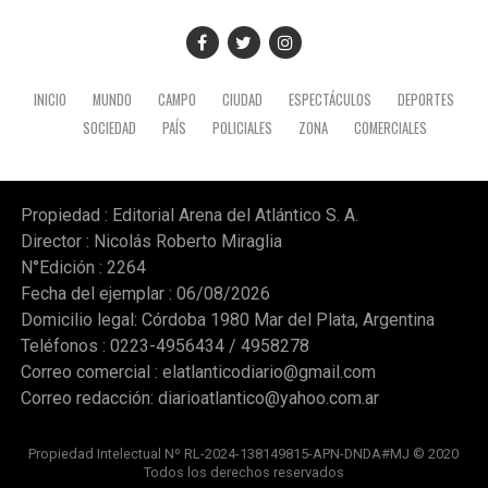
INICIO
MUNDO
CAMPO
CIUDAD
ESPECTÁCULOS
DEPORTES
SOCIEDAD
PAÍS
POLICIALES
ZONA
COMERCIALES
Propiedad : Editorial Arena del Atlántico S. A.
Director : Nicolás Roberto Miraglia
N°Edición : 2264
Fecha del ejemplar : 06/08/2026
Domicilio legal: Córdoba 1980 Mar del Plata, Argentina
Teléfonos : 0223-4956434 / 4958278
Correo comercial :
elatlanticodiario@gmail.com
Correo redacción:
diarioatlantico@yahoo.com.ar
Propiedad Intelectual Nº RL-2024-138149815-APN-DNDA#MJ © 2020
Todos los derechos reservados