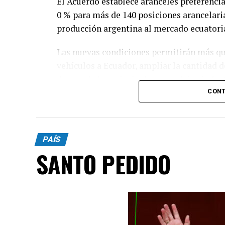
El Acuerdo establece aranceles preferencia
0 % para más de 140 posiciones arancelaria
producción argentina al mercado ecuatori
Las nuevas condiciones permitirán más qu
vehículos a Ecuador, ampliar la cantidad 
de uno de los principales complejos indust
CONT
PAÍS
SANTO PEDIDO