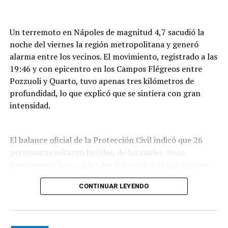
Un terremoto en Nápoles de magnitud 4,7 sacudió la
noche del viernes la región metropolitana y generó
alarma entre los vecinos. El movimiento, registrado a las
19:46 y con epicentro en los Campos Flégreos entre
Pozzuoli y Quarto, tuvo apenas tres kilómetros de
profundidad, lo que explicó que se sintiera con gran
intensidad.
El balance oficial de la Protección Civil indicó que 26
personas resultaron heridas, de las cuales cinco
permanecen internadas por fracturas y traumatismos.
Además, por daños en distintos inmuebles se evacuó de
CONTINUAR LEYENDO
forma preventiva a unas 300 personas,
mayoritariamente residentes de Pozzuoli, la localidad
que sufrió el mayor impacto del sismo.