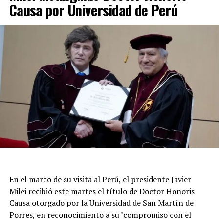
Causa por Universidad de Perú
siguen con el operativo de emergencia. Los equipos de
rescate y protección civil trabajan coordinados para
asegurar zonas peligrosas y asistir a los vecinos, en
tanto la población permanece expectante por posibles
réplicas.
En el marco de su visita al Perú, el presidente Javier
Milei recibió este martes el título de Doctor Honoris
Causa otorgado por la Universidad de San Martín de
Porres, en reconocimiento a su "compromiso con el