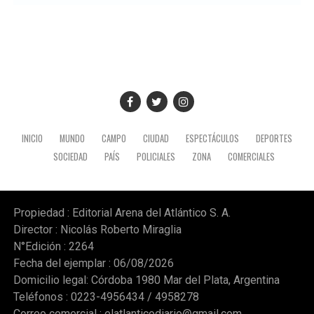
mandatario en territorio peruano, donde también
mantuvo encuentros institucionales con autoridades
locales.
INICIO
MUNDO
CAMPO
CIUDAD
ESPECTÁCULOS
DEPORTES
SOCIEDAD
PAÍS
POLICIALES
ZONA
COMERCIALES
Propiedad : Editorial Arena del Atlántico S. A.
Director : Nicolás Roberto Miraglia
N°Edición : 2264
Fecha del ejemplar : 06/08/2026
Domicilio legal: Córdoba 1980 Mar del Plata, Argentina
Teléfonos : 0223-4956434 / 4958278
Correo comercial :
elatlanticodiario@gmail.com