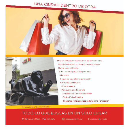
durante las últimas horas de la joven. Las autoridades
trabajan con las imágenes de las cámaras de seguridad y
los testimonios de las personas que tuvieron algún
contacto con ella antes del terrible desenlace.
El presidente Javier Milei recibió el título de Doctor
Honoris Cau
sa.
Previamente, Milei participó del acto de juramentación
y toma de mando de la presidenta de Perú, Keiko
Fujimori, realizado en el Congreso de ese país, en el
marco de su visita oficial a Lima.
El presidente viajó acompañado por una comitiva
integrada por el canciller Pablo Quirno y la secretaria
general de la Presidencia, Karina Milei.
La actividad formó parte de la agenda oficial del