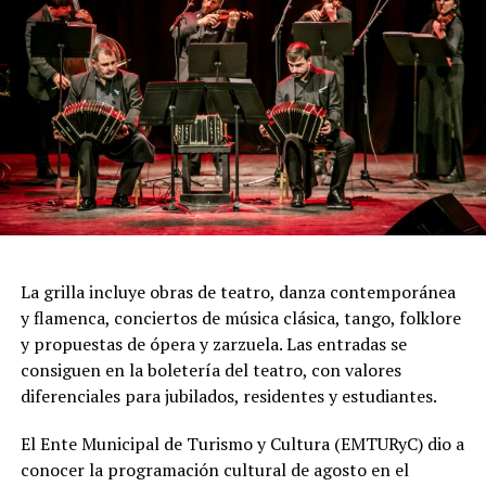
acrobacias, los firuletes y las coreografías
perfectamente sincronizadas convierten cada cuadro en
una demostración de virtuosismo, sensibilidad y trabajo
colectivo.
"Queremos que quienes todavía no conocen Tango
Furia descubran por qué el tango puede emocionar a
todas las generaciones. Y que quienes ya vivieron una de
nuestras funciones tengan ganas de volver, porque cada
presentación renueva la experiencia. Detrás de cada
función hay meses de ensayo y un enorme trabajo en
La grilla incluye obras de teatro, danza contemporánea
equipo para emocionar y sorprender al
y flamenca, conciertos de música clásica, tango, folklore
público", expresa Emmanuel Marín.
y propuestas de ópera y zarzuela. Las entradas se
consiguen en la boletería del teatro, con valores
diferenciales para jubilados, residentes y estudiantes.
Con más de 20 años de trayectoria, Tango Furia fue
El Ente Municipal de Turismo y Cultura (EMTURyC) dio a
distinguida con los Premios Estrella de Mar 2024 y
conocer la programación cultural de agosto en el
2026 como Mejor Espectáculo de Danza y con el Premio