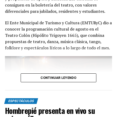
consiguen en la boletería del teatro, con valores
diferenciales para jubilados, residentes y estudiantes.
Con más de 20 años de trayectoria, Tango Furia fue
El Ente Municipal de Turismo y Cultura (EMTURyC) dio a
distinguida con los Premios Estrella de Mar 2024 y
conocer la programación cultural de agosto en el
2026 como Mejor Espectáculo de Danza y con el Premio
Teatro Colón (Hipólito Yrigoyen 1665), que combina
Faro de Oro 2024. Además, Emmanuel Marín y Lola
propuestas de teatro, danza, música clásica, tango,
Gutiérrez Rey obtuvieron el subcampeonato en el
folklore y espectáculos líricos a lo largo de todo el mes.
Mundial de Tango de Buenos Aires.
La compañía también llevó su espectáculo al exterior
tras participar del Festival Mood Indigo, en India, y
realizar una gira por Europa. Además, recibió
CONTINUAR LEYENDO
la Declaración de Interés Cultural como Embajadores
Turísticos, otorgada por el EMTURyC, y la
distinción Identidades Marplatenses por su aporte a la
cultura local.
ESPECTÁCULOS
Hombrepié presenta en vivo su