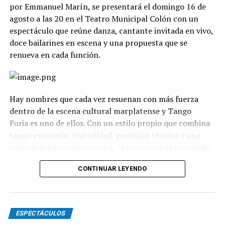
por Emmanuel Marín, se presentará el domingo 16 de
agosto a las 20 en el Teatro Municipal Colón con un
espectáculo que reúne danza, cantante invitada en vivo,
doce bailarines en escena y una propuesta que se
renueva en cada función.
Hay nombres que cada vez resuenan con más fuerza
dentro de la escena cultural marplatense y Tango
Furia es uno de ellos. Con un estilo propio que combina
tango escenario, teatralidad, precisión técnica y una
cuidada producción escénica, la compañía se consolidó
como uno de los grandes referentes del género en el
CONTINUAR LEYENDO
país.
La propuesta recorre diferentes universos, desde los
clásicos hasta versiones contemporáneas y electrónicas.
ESPECTÁCULOS
A través de cuadros grupales, dúos y escenas teatrales,