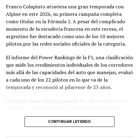
presentada, especialmente por tratarse de una
Franco Colapinto atraviesa una gran temporada con
modificación vinculada a la composición societaria de la
Alpine en este 2026, su primera campaña completa
empresa que obtuvo la concesión.
como titular en la Fórmula 1. A pesar del complicado
momento de la escudería francesa en este receso, el
La novedad se conoce mientras la concesión del Minella
argentino fue destacado como uno de los 10 mejores
continúa envuelta en una delicadísima situación
pilotos por las redes sociales oficiales de la categoría.
jurídica. El proceso mediante el cual Minella Stadium
resultó adjudicataria es objeto de una investigación que
El informe del Power Rankings de la F1, una clasificación
busca determinar si existieron irregularidades en la
que mide los rendimientos individuales de los corredores
licitación impulsada por el Municipio.
más allá de las capacidades del auto que manejan, evaluó
a cada uno de los 22 pilotos en lo que va de la
La causa, que avanza en la Justicia, derivó en
temporada y reconoció al pilarense de 23 años.
cuestionamientos de distintos sectores políticos y en
presentaciones impulsadas por organizaciones civiles,
Colapinto acumuló un promedio de 7 puntos sobre 10
que pusieron bajo la lupa tanto el proceso licitatorio
posibles y se estableció en el 10º puesto de la tabla
como los movimientos societarios relacionados con la
general, igualado en puntaje con el francés Isack Hadjar,
firma concesionaria.
CONTINUAR LEYENDO
que logró estabilidad con la compleja segunda butaca de
Red Bull.
En ese contexto, el pedido para transferir la mayor
parte de las acciones de la empresa abre un nuevo