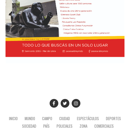
vehículos policiales.
El Ministerio de Seguridad Nacional solicitó al juzgado
que ordene preservar los registros fílmicos de los
hechos, que se libre oficio al Gobierno porteño y al
Congreso para que informen la totalidad de los daños y
el perjuicio económico, y adelantó que se encuentra
evaluando aportar elementos de prueba adicionales
para la investigación.
INICIO
MUNDO
CAMPO
CIUDAD
ESPECTÁCULOS
DEPORTES
SOCIEDAD
PAÍS
POLICIALES
ZONA
COMERCIALES