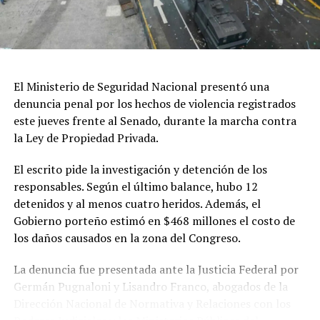
planteos en un documento que actualmente analiza el
Comité de Patrimonio Mundial, donde además se solicita
al Estado argentino suspender las obras hasta que
existan estudios de impacto ambiental “reales y serios”,
así como revisar los mecanismos de participación
El Ministerio de Seguridad Nacional presentó una
ciudadana utilizados durante el proceso.
denuncia penal por los hechos de violencia registrados
este jueves frente al Senado, durante la marcha contra
El referente socioambiental también cuestionó el
la Ley de Propiedad Privada.
desarrollo de las audiencias públicas realizadas en el
marco del proyecto y sostuvo que las organizaciones
El escrito pide la investigación y detención de los
consideran que esas instancias no garantizaron una
responsables. Según el último balance, hubo 12
participación efectiva de la ciudadanía.
detenidos y al menos cuatro heridos. Además, el
Gobierno porteño estimó en $468 millones el costo de
En cuanto a los plazos, explicó que el organismo
los daños causados en la zona del Congreso.
internacional prevé solicitar información al Estado
argentino para evaluar la situación antes de la próxima
La denuncia fue presentada ante la Justicia Federal por
sesión del Comité de Patrimonio Mundial, prevista para
Germán Pugnaloni y Lisandro Franco, abogados de la
2027. No obstante, aclaró que la versión definitiva del
Dirección Nacional de Normativa y Relaciones con los
documento todavía debe ser aprobada y que la